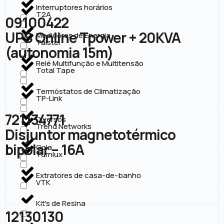
Interruptores horários
T2A
09100422
UPS Online Tpower + 20KVA
Medidores de Energia
Taistel
(autonomia 15m)
Relé Multifunção e Multitensão
Total Tape
Termóstatos de Climatização
TP-Link
721134771
Diversos
Trend Networks
Disjuntor magnetotérmico
bipolar – 16A
Cola
Turnlux
Extratores de casa-de-banho
VTK
Kit's de Resina
12130130