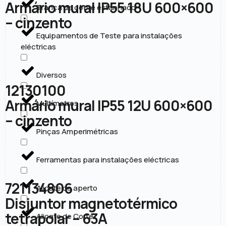
Armário mural IP55 18U 600×600
Trança de cobre estanhado
– cinzento
Equipamentos de Teste para instalações
eléctricas
Diversos
12130100
Armário mural IP55 12U 600×600
Multímetros
– cinzento
Pinças Amperimétricas
Ferramentas para instalações eléctricas
721134806
Alicate de aperto
Disjuntor magnetotérmico
tetrapolar – 63A
Alicate de Corte