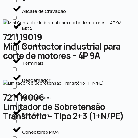
Alicate de Cravação
MC4
721119019
Mini Contactor industrial para
Ponteiras
corte de motores – 4P 9A
Terminais
Descarnador
721119006
Multifunções
Limitador de Sobretensão
Transitório – Tipo 2+3 (1+N/PE)
Fotovoltaico
Conectores MC4