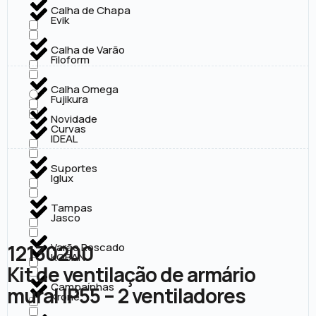
Calha de Chapa
Evik
Calha de Varão
Filoform
Calha Omega
Fujikura
Novidade
Curvas
IDEAL
Suportes
Iglux
Tampas
Jasco
12130200
Varão Roscado
KOBAN
Kit de ventilação de armário
Campaínhas
mural IP55 – 2 ventiladores
Krone