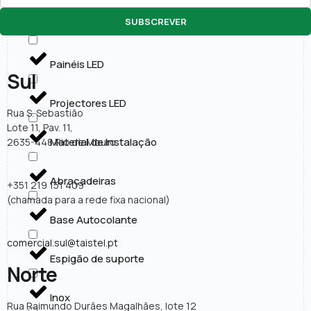
SUBSCREVER
Lâmpadas LED
Painéis LED
Sul
Projectores LED
Rua S. Sebastião
Lote 11, Pav. 11,
Material de Instalação
2635-448 Rio de Mouro
Abraçadeiras
+351 219 151 409
(chamada para a rede fixa nacional)
Base Autocolante
comercial.sul@taistel.pt
Espigão de suporte
Norte
Inox
Rua Raimundo Durães Magalhães, lote 12