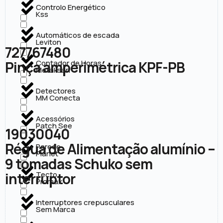
Controlo Energético
Kss
Automáticos de escada
Leviton
727767480
Pinça amperimétrica KPF-PB
Contador de Horas
Metaksan
Detectores
MM Conecta
Acessórios
Patch See
19030040
Régua de Alimentação alumínio –
Parede
Planet
9 tomadas Schuko sem
interruptor
Tecto
Promax
Interruptores crepusculares
Sem Marca