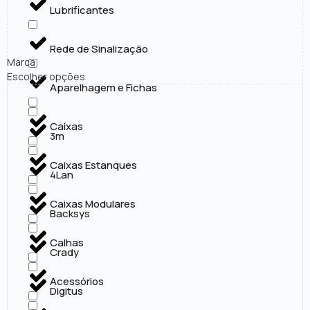
Lubrificantes
Rede de Sinalização
Marca
Escolher opções
Aparelhagem e Fichas
Caixas
3m
Caixas Estanques
4Lan
Caixas Modulares
Backsys
Calhas
Crady
Acessórios
Digitus