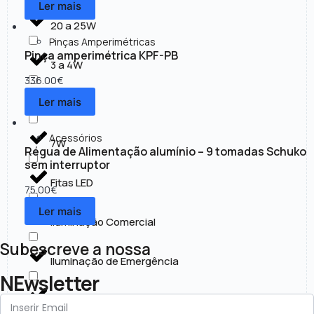
Ler mais
20 a 25W
Pinças Amperimétricas
Pinça amperimétrica KPF-PB
3 a 4W
336.00
€
Ler mais
30 a 50W
Acessórios
7W
Régua de Alimentação alumínio – 9 tomadas Schuko
sem interruptor
Fitas LED
75.00
€
Ler mais
Iluminação Comercial
Subescreve a nossa
Iluminação de Emergência
NEwsletter
Iluminação Exterior