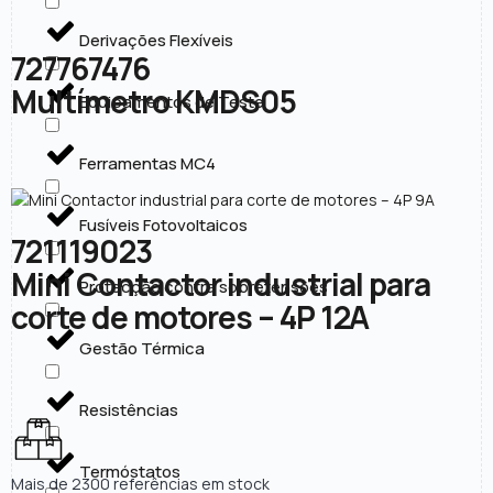
Derivações Flexíveis
727767476
Multímetro KMDS05
Equipamentos de Teste
Ferramentas MC4
Fusíveis Fotovoltaicos
721119023
Mini Contactor industrial para
Protecção contra sobretensões
corte de motores – 4P 12A
Gestão Térmica
Resistências
Termóstatos
Mais de 2300 referências em stock