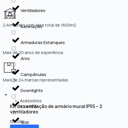
Ventiladores
2 Armazéns com área total de 1600m2
Iluminação
Armaduras Estanques
Mais de 20 anos de experiência
Aros
Campânulas
Mais de 24 marcas representadas
Downlights
Acessórios
Kit de ventilação de armário mural IP55 – 2
12 a 15W
ventiladores
50.00
€
18W