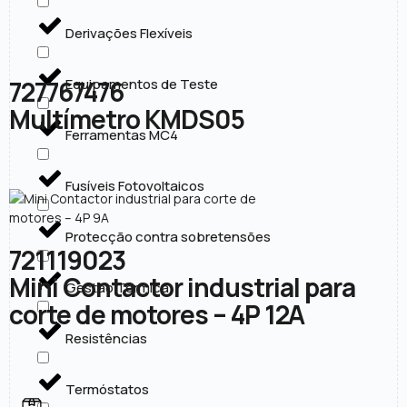
Derivações Flexíveis
727767476
Equipamentos de Teste
Multímetro KMDS05
Ferramentas MC4
Fusíveis Fotovoltaicos
Protecção contra sobretensões
721119023
Mini Contactor industrial para
Gestão Térmica
corte de motores – 4P 12A
Resistências
Termóstatos