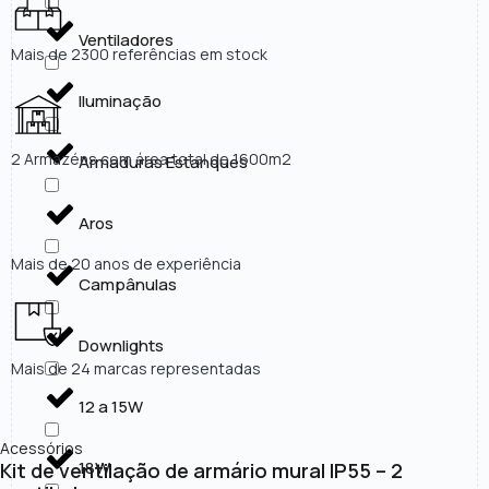
Ventiladores
Mais de 2300 referências em stock
Iluminação
2 Armazéns com área total de 1600m2
Armaduras Estanques
Aros
Mais de 20 anos de experiência
Campânulas
Downlights
Mais de 24 marcas representadas
12 a 15W
Acessórios
18W
Kit de ventilação de armário mural IP55 – 2