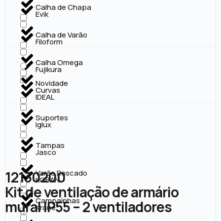
Calha de Chapa
Evik
Calha de Varão
Filoform
Calha Omega
Fujikura
Novidade
Curvas
IDEAL
Suportes
Iglux
Tampas
Jasco
12130200
Varão Roscado
KOBAN
Kit de ventilação de armário
Campaínhas
mural IP55 – 2 ventiladores
Krone