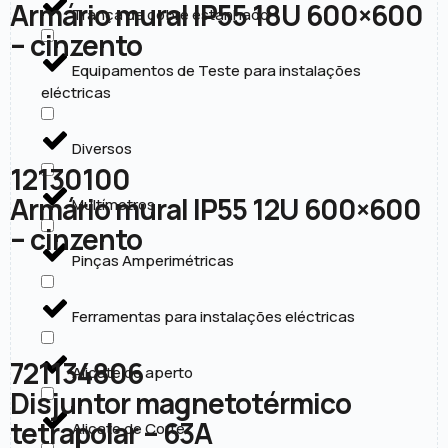
Armário mural IP55 18U 600×600
Trança de cobre estanhado
– cinzento
Equipamentos de Teste para instalações
eléctricas
Diversos
12130100
Armário mural IP55 12U 600×600
Multímetros
– cinzento
Pinças Amperimétricas
Ferramentas para instalações eléctricas
721134806
Alicate de aperto
Disjuntor magnetotérmico
tetrapolar – 63A
Alicate de Corte