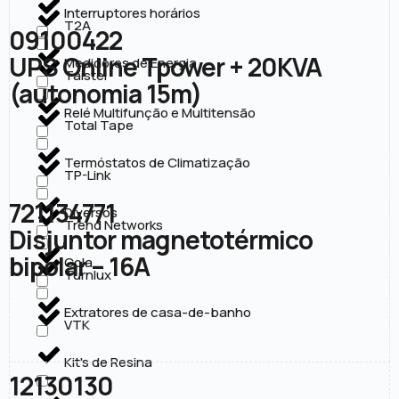
Interruptores horários
T2A
09100422
UPS Online Tpower + 20KVA
Medidores de Energia
Taistel
(autonomia 15m)
Relé Multifunção e Multitensão
Total Tape
Termóstatos de Climatização
TP-Link
721134771
Diversos
Trend Networks
Disjuntor magnetotérmico
bipolar – 16A
Cola
Turnlux
Extratores de casa-de-banho
VTK
Kit's de Resina
12130130