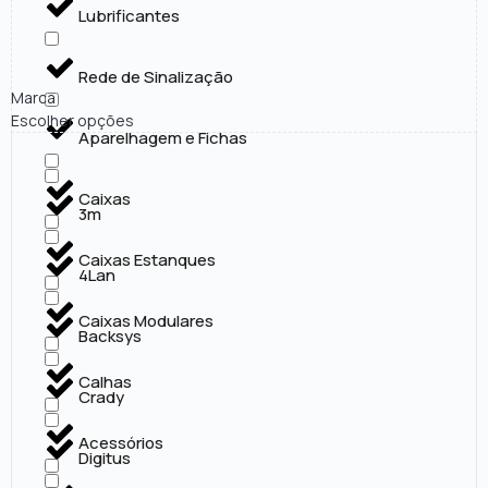
Lubrificantes
Rede de Sinalização
Marca
Escolher opções
Aparelhagem e Fichas
Caixas
3m
Caixas Estanques
4Lan
Caixas Modulares
Backsys
Calhas
Crady
Acessórios
Digitus