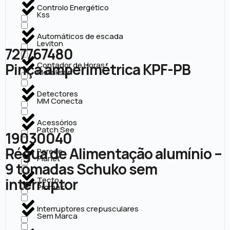
Controlo Energético
Kss
Automáticos de escada
Leviton
727767480
Pinça amperimétrica KPF-PB
Contador de Horas
Metaksan
Detectores
MM Conecta
Acessórios
Patch See
19030040
Régua de Alimentação alumínio –
Parede
Planet
9 tomadas Schuko sem
interruptor
Tecto
Promax
Interruptores crepusculares
Sem Marca