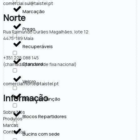
comercial.sul@taistel.pt
Marcação
Norte
Prego
Rua Raimundo Durães Magalhães, lote 12
4475-189 Maia
Recuperáveis
+351 225 088 145
Standard
(chamada para a rede fixa nacional)
Velcro
comercial.norte@taistel.pt
Informação
Barras de Junção
Sobre Nós
Blocos Repartidores
Produtos
Marcas
Contactos
Bucins com sede