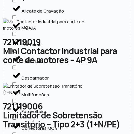
Alicate de Cravação
MC4
721119019
Ponteiras
Mini Contactor industrial para
corte de motores – 4P 9A
Terminais
Descarnador
Multifunções
721119006
Fotovoltaico
Limitador de Sobretensão
Transitório – Tipo 2+3 (1+N/PE)
Conectores MC4