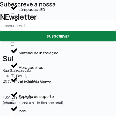
Subescreve a nossa
Lâmpadas LED
NEwsletter
Painéis LED
SUBSCREVER
Projectores LED
Material de Instalação
Sul
Abraçadeiras
Rua S. Sebastião
Lote 11, Pav. 11,
2635-448 Rio de Mouro
Base Autocolante
Espigão de suporte
+351 219 151 409
(chamada para a rede fixa nacional)
Inox