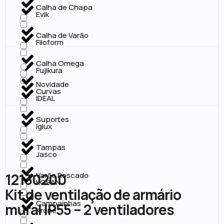
Calha de Chapa
Evik
Calha de Varão
Filoform
Calha Omega
Fujikura
Novidade
Curvas
IDEAL
Suportes
Iglux
Tampas
Jasco
12130200
Varão Roscado
KOBAN
Kit de ventilação de armário
Campaínhas
mural IP55 – 2 ventiladores
Krone