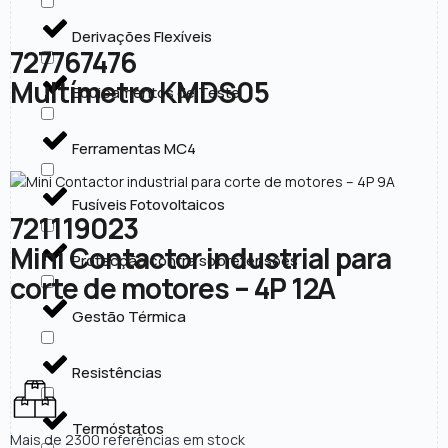
Derivações Flexíveis
727767476
Multímetro KMDS05
Equipamentos de Teste
Ferramentas MC4
Fusíveis Fotovoltaicos
721119023
Mini Contactor industrial para
Protecção contra sobretensões
corte de motores – 4P 12A
Gestão Térmica
Resistências
Termóstatos
Mais de 2300 referências em stock