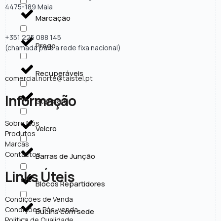
4475-189 Maia
Marcação
+351 225 088 145
Prego
(chamada para a rede fixa nacional)
Recuperáveis
comercial.norte@taistel.pt
Informação
Standard
Sobre Nós
Velcro
Produtos
Marcas
Contactos
Barras de Junção
Links Úteis
Blocos Repartidores
Condições de Venda
Condições Pós-venda
Bucins com sede
Politica de Qualidade