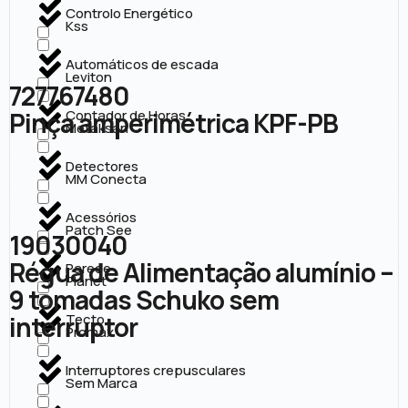
Controlo Energético
Kss
Automáticos de escada
Leviton
727767480
Pinça amperimétrica KPF-PB
Contador de Horas
Metaksan
Detectores
MM Conecta
Acessórios
Patch See
19030040
Régua de Alimentação alumínio –
Parede
Planet
9 tomadas Schuko sem
interruptor
Tecto
Promax
Interruptores crepusculares
Sem Marca