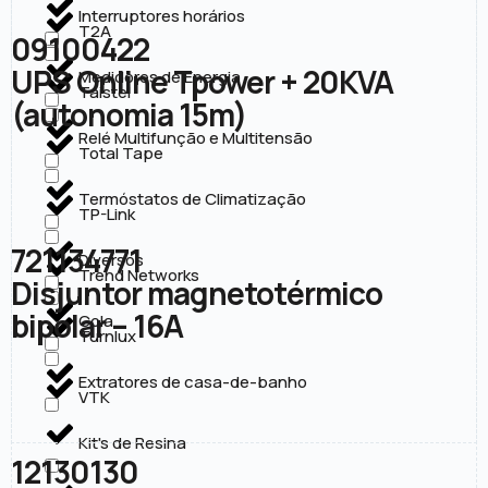
Interruptores horários
T2A
09100422
UPS Online Tpower + 20KVA
Medidores de Energia
Taistel
(autonomia 15m)
Relé Multifunção e Multitensão
Total Tape
Termóstatos de Climatização
TP-Link
721134771
Diversos
Trend Networks
Disjuntor magnetotérmico
bipolar – 16A
Cola
Turnlux
Extratores de casa-de-banho
VTK
Kit's de Resina
12130130