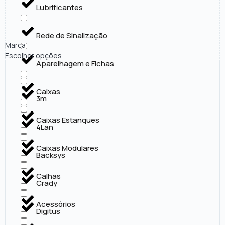
Lubrificantes
Rede de Sinalização
Marca
Escolher opções
Aparelhagem e Fichas
Caixas
3m
Caixas Estanques
4Lan
Caixas Modulares
Backsys
Calhas
Crady
Acessórios
Digitus