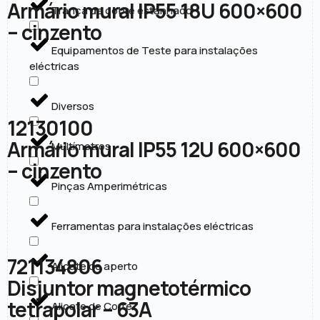
Armário mural IP55 18U 600×600
Trança de cobre estanhado
– cinzento
Equipamentos de Teste para instalações
eléctricas
Diversos
12130100
Armário mural IP55 12U 600×600
Multímetros
– cinzento
Pinças Amperimétricas
Ferramentas para instalações eléctricas
721134806
Alicate de aperto
Disjuntor magnetotérmico
tetrapolar – 63A
Alicate de Corte