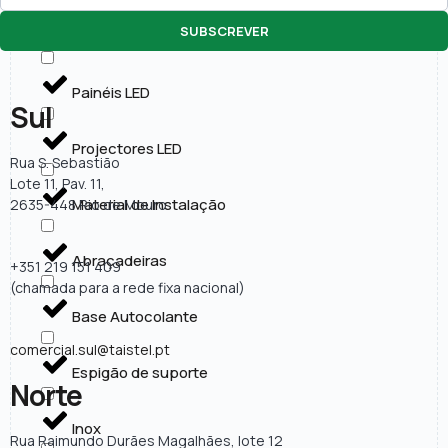
SUBSCREVER
Lâmpadas LED
Painéis LED
Sul
Projectores LED
Rua S. Sebastião
Lote 11, Pav. 11,
Material de Instalação
2635-448 Rio de Mouro
Abraçadeiras
+351 219 151 409
(chamada para a rede fixa nacional)
Base Autocolante
comercial.sul@taistel.pt
Espigão de suporte
Norte
Inox
Rua Raimundo Durães Magalhães, lote 12