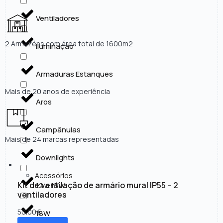
Ventiladores
2 Armazéns com área total de 1600m2
Iluminação
Armaduras Estanques
Mais de 20 anos de experiência
Aros
Campânulas
Mais de 24 marcas representadas
Downlights
Acessórios
Kit de ventilação de armário mural IP55 – 2
12 a 15W
ventiladores
50.00
€
18W