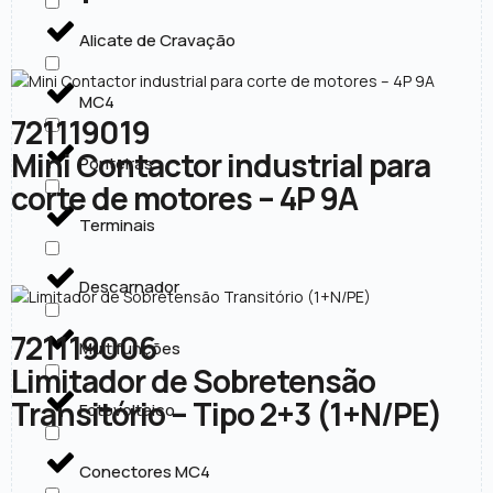
Alicate de Cravação
MC4
721119019
Mini Contactor industrial para
Ponteiras
corte de motores – 4P 9A
Terminais
Descarnador
721119006
Multifunções
Limitador de Sobretensão
Transitório – Tipo 2+3 (1+N/PE)
Fotovoltaico
Conectores MC4