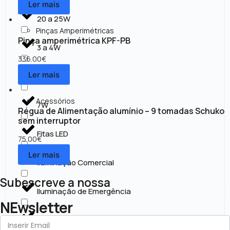
Ler mais
20 a 25W
Pinças Amperimétricas
Pinça amperimétrica KPF-PB
3 a 4W
336.00
€
Ler mais
30 a 50W
Acessórios
7W
Régua de Alimentação alumínio – 9 tomadas Schuko
sem interruptor
Fitas LED
75.00
€
Ler mais
Iluminação Comercial
Subescreve a nossa
Iluminação de Emergência
NEwsletter
Iluminação Exterior