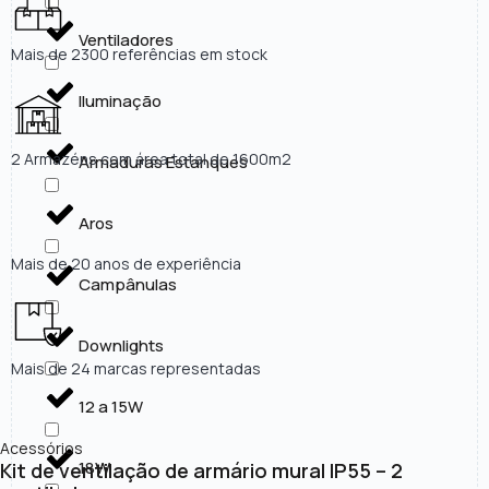
Ventiladores
Mais de 2300 referências em stock
Iluminação
2 Armazéns com área total de 1600m2
Armaduras Estanques
Aros
Mais de 20 anos de experiência
Campânulas
Downlights
Mais de 24 marcas representadas
12 a 15W
Acessórios
18W
Kit de ventilação de armário mural IP55 – 2