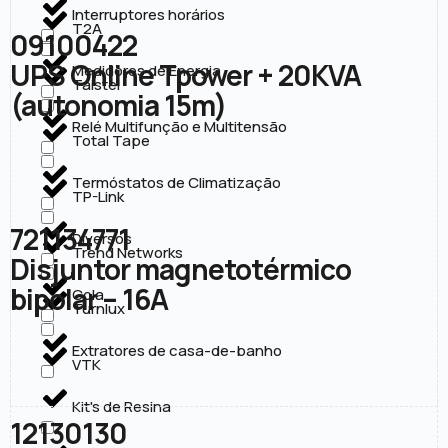
Interruptores horários
T2A
09100422
UPS Online Tpower + 20KVA
Medidores de Energia
Taistel
(autonomia 15m)
Relé Multifunção e Multitensão
Total Tape
Termóstatos de Climatização
TP-Link
721134771
Diversos
Trend Networks
Disjuntor magnetotérmico
bipolar – 16A
Cola
Turnlux
Extratores de casa-de-banho
VTK
Kit's de Resina
12130130