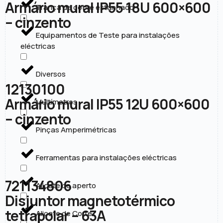
Armário mural IP55 18U 600×600
Trança de cobre estanhado
– cinzento
Equipamentos de Teste para instalações
eléctricas
Diversos
12130100
Armário mural IP55 12U 600×600
Multímetros
– cinzento
Pinças Amperimétricas
Ferramentas para instalações eléctricas
721134806
Alicate de aperto
Disjuntor magnetotérmico
tetrapolar – 63A
Alicate de Corte