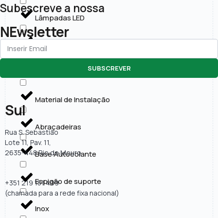
Subescreve a nossa
Lâmpadas LED
NEwsletter
Painéis LED
SUBSCREVER
Projectores LED
Material de Instalação
Sul
Abraçadeiras
Rua S. Sebastião
Lote 11, Pav. 11,
2635-448 Rio de Mouro
Base Autocolante
Espigão de suporte
+351 219 151 409
(chamada para a rede fixa nacional)
Inox