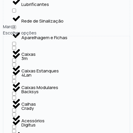
Lubrificantes
Rede de Sinalização
Marca
Escolher opções
Aparelhagem e Fichas
Caixas
3m
Caixas Estanques
4Lan
Caixas Modulares
Backsys
Calhas
Crady
Acessórios
Digitus