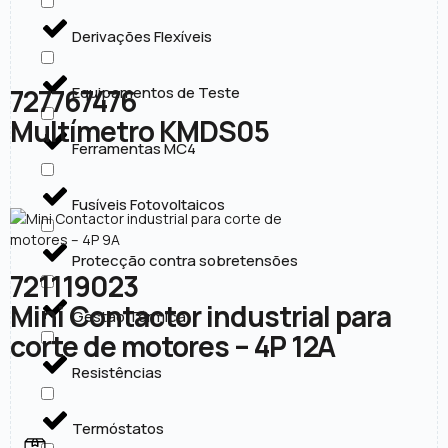
Derivações Flexíveis
727767476
Equipamentos de Teste
Multímetro KMDS05
Ferramentas MC4
Fusíveis Fotovoltaicos
Protecção contra sobretensões
721119023
Mini Contactor industrial para
Gestão Térmica
corte de motores – 4P 12A
Resistências
Termóstatos