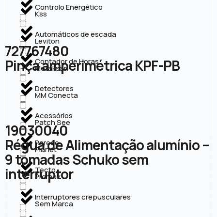
Controlo Energético
Kss
Automáticos de escada
Leviton
727767480
Pinça amperimétrica KPF-PB
Contador de Horas
Metaksan
Detectores
MM Conecta
Acessórios
Patch See
19030040
Régua de Alimentação alumínio –
Parede
Planet
9 tomadas Schuko sem
interruptor
Tecto
Promax
Interruptores crepusculares
Sem Marca