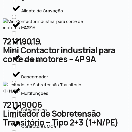
Alicate de Cravação
MC4
721119019
Ponteiras
Mini Contactor industrial para
corte de motores – 4P 9A
Terminais
Descarnador
Multifunções
721119006
Fotovoltaico
Limitador de Sobretensão
Transitório – Tipo 2+3 (1+N/PE)
Conectores MC4