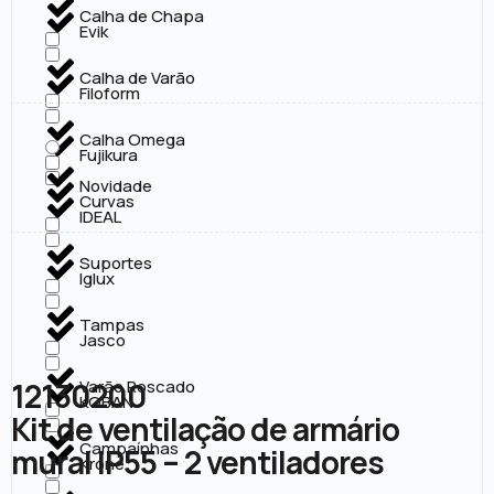
Calha de Chapa
Evik
Calha de Varão
Filoform
Calha Omega
Fujikura
Novidade
Curvas
IDEAL
Suportes
Iglux
Tampas
Jasco
12130200
Varão Roscado
KOBAN
Kit de ventilação de armário
Campaínhas
mural IP55 – 2 ventiladores
Krone