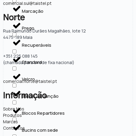
comercial.sul@taistel.pt
Marcação
Norte
Prego
Rua Raimundo Durães Magalhães, lote 12
4475-189 Maia
Recuperáveis
+351 225 088 145
Standard
(chamada para a rede fixa nacional)
Velcro
comercial.norte@taistel.pt
Informação
Barras de Junção
Sobre Nós
Blocos Repartidores
Produtos
Marcas
Contactos
Bucins com sede