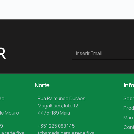
R
Norte
Inf
ão
Rua Raimundo Durães
Sobr
Magalhães, lote 12
Prod
de Mouro
4475-189 Maia
Mar
09
+351 225 088 145
Con
a rede fixa
(chamada para a rede fixa