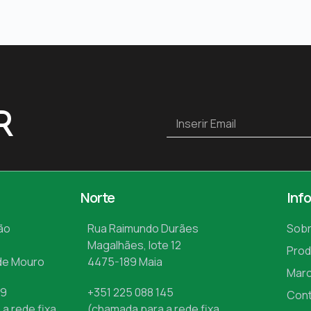
R
Norte
Inf
ão
Rua Raimundo Durães
Sobr
Magalhães, lote 12
Prod
de Mouro
4475-189 Maia
Mar
09
+351 225 088 145
Con
a rede fixa
(chamada para a rede fixa