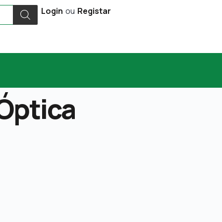
Login
ou
Registar
 Óptica