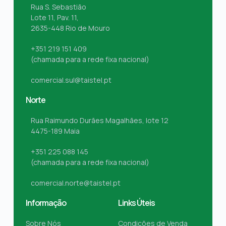
Rua S. Sebastião
Lote 11, Pav. 11,
2635-448 Rio de Mouro
+351 219 151 409
(chamada para a rede fixa nacional)
comercial.sul@taistel.pt
Norte
Rua Raimundo Durães Magalhães, lote 12
4475-189 Maia
+351 225 088 145
(chamada para a rede fixa nacional)
comercial.norte@taistel.pt
Informação
Links Úteis
Sobre Nós
Condições de Venda