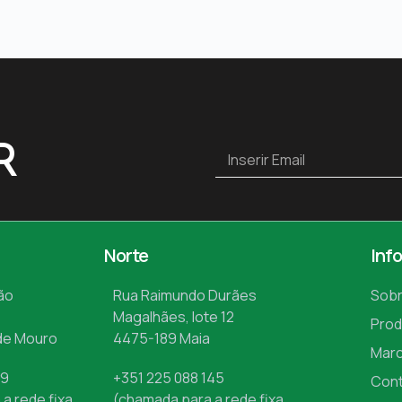
R
Norte
Inf
ão
Rua Raimundo Durães
Sobr
Magalhães, lote 12
Prod
de Mouro
4475-189 Maia
Mar
09
+351 225 088 145
Con
a rede fixa
(chamada para a rede fixa