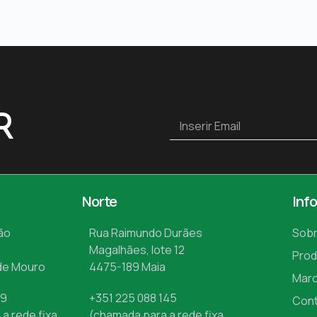
R
Norte
Inf
ão
Rua Raimundo Durães
Sobr
Magalhães, lote 12
Prod
de Mouro
4475-189 Maia
Mar
09
+351 225 088 145
Con
a rede fixa
(chamada para a rede fixa