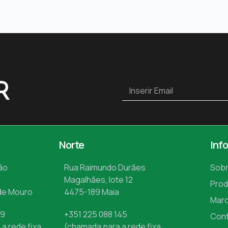
R
Norte
Inf
ão
Rua Raimundo Durães
Sobr
Magalhães, lote 12
Prod
de Mouro
4475-189 Maia
Mar
09
+351 225 088 145
Con
a rede fixa
(chamada para a rede fixa