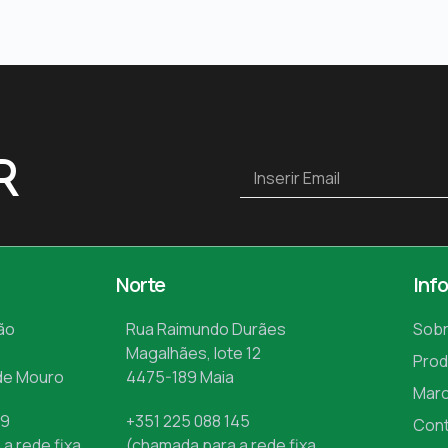
R
Norte
Inf
ão
Rua Raimundo Durães
Sobr
Magalhães, lote 12
Prod
de Mouro
4475-189 Maia
Mar
09
+351 225 088 145
Con
a rede fixa
(chamada para a rede fixa