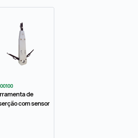
000100
rramenta de
serção com sensor