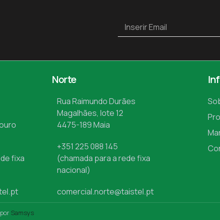
Norte
In
Rua Raimundo Durães
So
Magalhães, lote 12
Pr
Mouro
4475-189 Maia
Ma
+351 225 088 145
Co
de fixa
(chamada para a rede fixa
nacional)
tel.pt
comercial.norte@taistel.pt
 por
Samsys