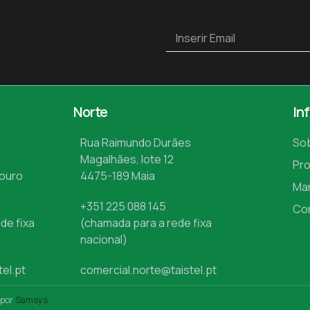
Norte
In
Rua Raimundo Durães
So
Magalhães, lote 12
Pr
Mouro
4475-189 Maia
Ma
+351 225 088 145
Co
de fixa
(chamada para a rede fixa
nacional)
tel.pt
comercial.norte@taistel.pt
 por
Samsys