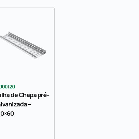
000120
lha de Chapa pré-
lvanizada –
00×60