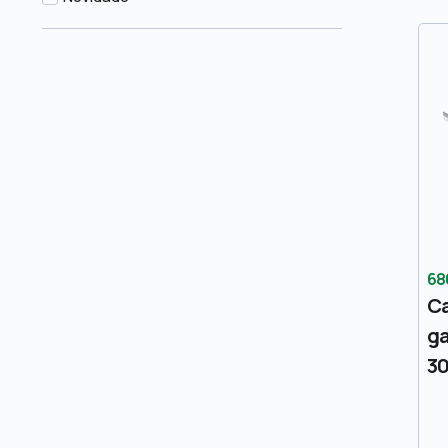
68
Ca
ga
3