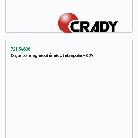
721134806
Disjuntor magnetotérmico tetrapolar – 63A