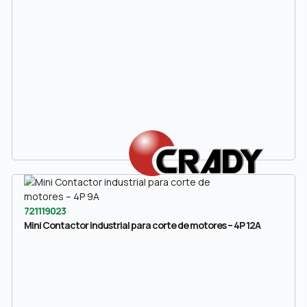
721119023
Mini Contactor industrial para corte de motores – 4P 12A