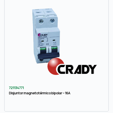
721134771
Disjuntor magnetotérmico bipolar – 16A