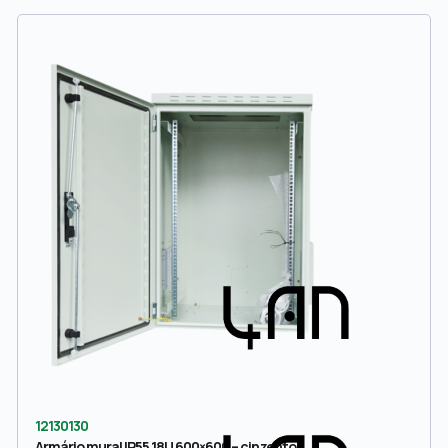
12130130
Armário mural IP55 18U 600×600 – cinzento