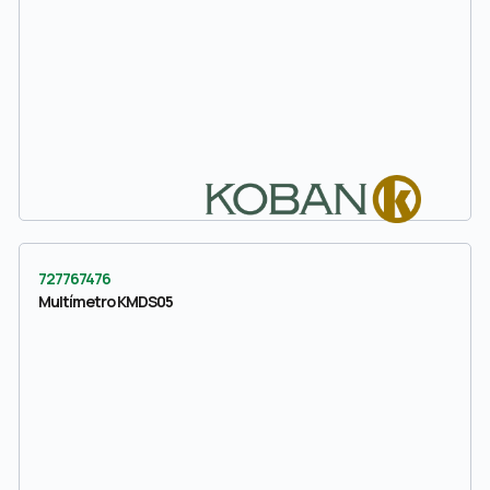
727767476
Multímetro KMDS05