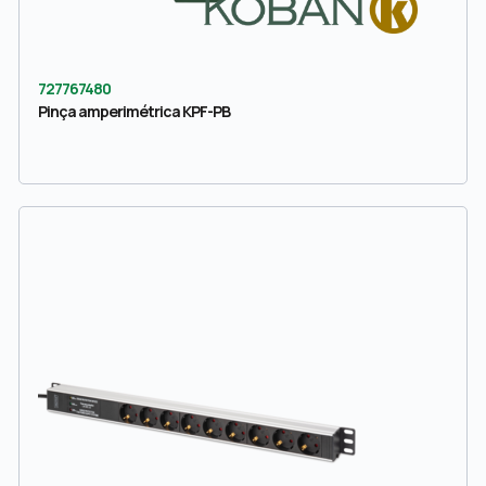
727767480
Pinça amperimétrica KPF-PB