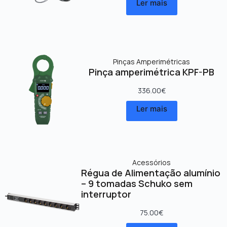
Ler mais
Pinças Amperimétricas
Pinça amperimétrica KPF-PB
336.00
€
Ler mais
Acessórios
Régua de Alimentação alumínio
– 9 tomadas Schuko sem
interruptor
75.00
€