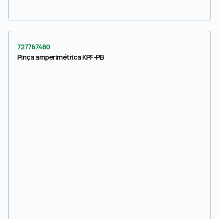
727767480
Pinça amperimétrica KPF-PB