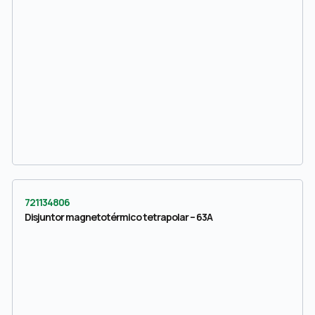
721134806
Disjuntor magnetotérmico tetrapolar – 63A