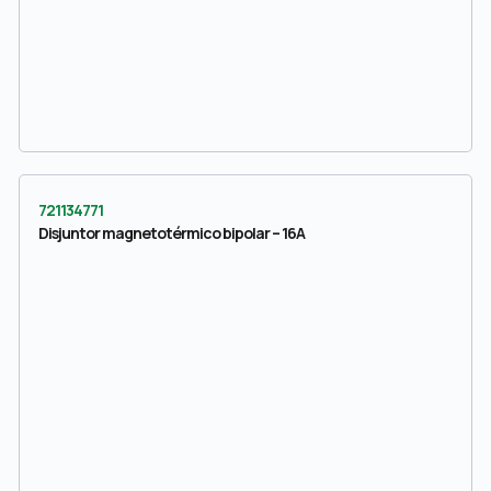
721134771
Disjuntor magnetotérmico bipolar – 16A