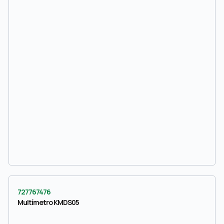
727767476
Multímetro KMDS05