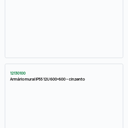
12130100
Armário mural IP55 12U 600×600 – cinzento