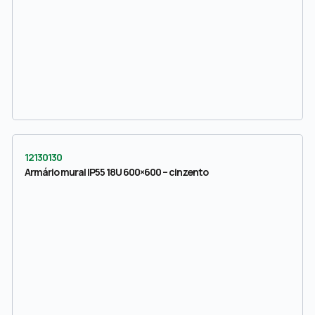
12130130
Armário mural IP55 18U 600×600 – cinzento