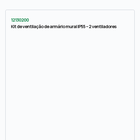
12130200
Kit de ventilação de armário mural IP55 – 2 ventiladores