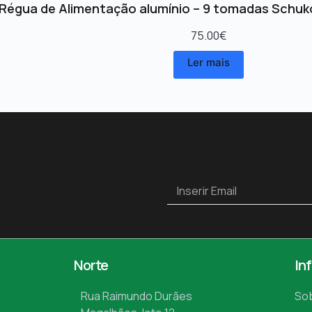
Régua de Alimentação alumínio – 9 tomadas Schuk
75.00
€
Ler mais
Norte
In
Rua Raimundo Durães
So