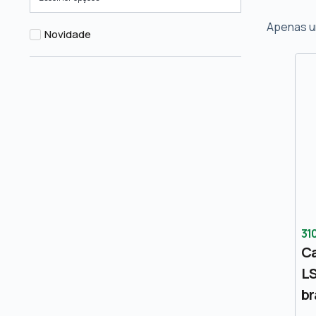
Apenas u
Novidade
31
Ca
LS
br