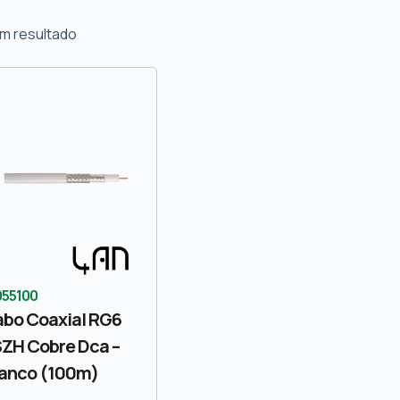
m resultado
055100
bo Coaxial RG6
ZH Cobre Dca –
anco (100m)