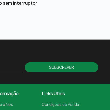
o sem interruptor
SUBSCREVER
formação
Links Úteis
bre Nós
Condições de Venda