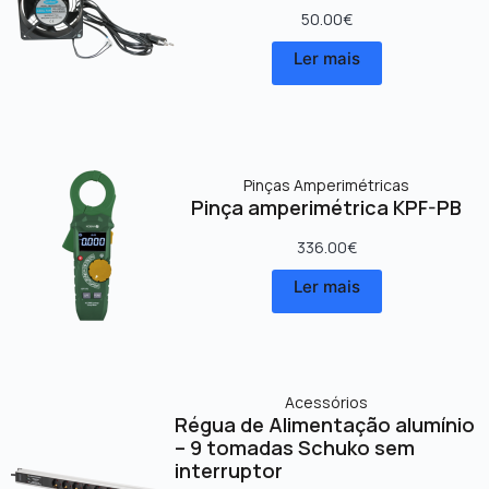
50.00
€
Ler mais
Pinças Amperimétricas
Pinça amperimétrica KPF-PB
336.00
€
Ler mais
Acessórios
Régua de Alimentação alumínio
– 9 tomadas Schuko sem
interruptor