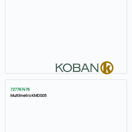
727767476
Multímetro KMDS05