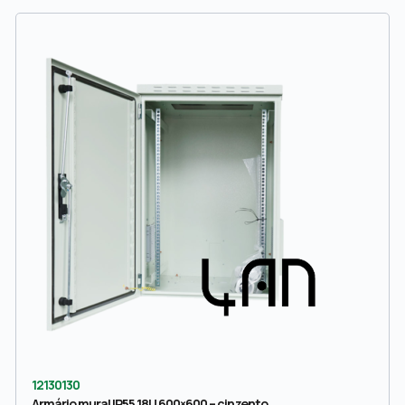
12130130
Armário mural IP55 18U 600×600 – cinzento