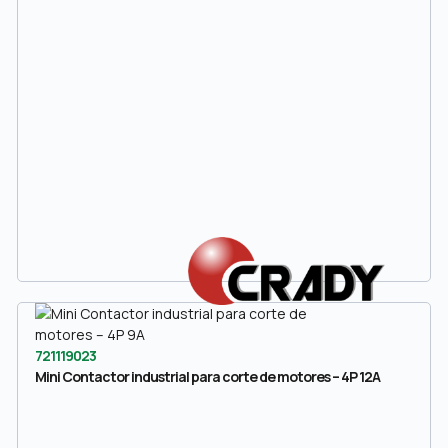
721119023
Mini Contactor industrial para corte de motores – 4P 12A