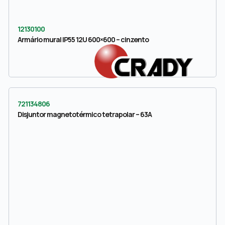
12130100
Armário mural IP55 12U 600×600 – cinzento
721134806
Disjuntor magnetotérmico tetrapolar – 63A