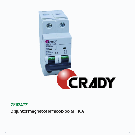
721134771
Disjuntor magnetotérmico bipolar – 16A