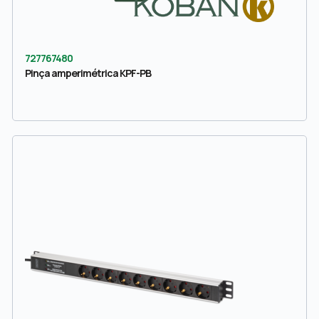
727767480
Pinça amperimétrica KPF-PB