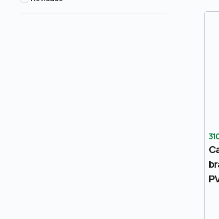
31
Ca
br
P