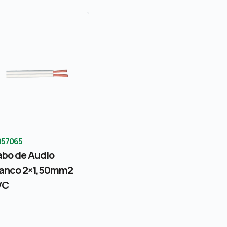
057065
bo de Audio
anco 2×1,50mm2
VC