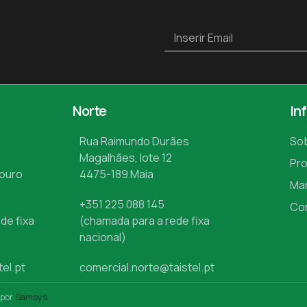
Norte
In
Rua Raimundo Durães
So
Magalhães, lote 12
Pr
Mouro
4475-189 Maia
Ma
+351 225 088 145
Co
de fixa
(chamada para a rede fixa
nacional)
tel.pt
comercial.norte@taistel.pt
 por
Samsys