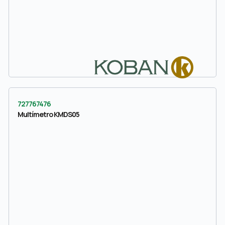
727767476
Multímetro KMDS05