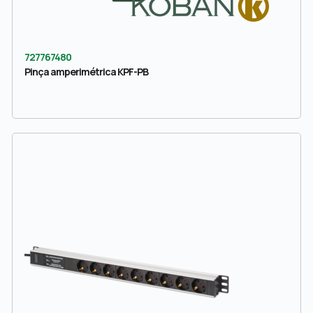
727767480
Pinça amperimétrica KPF-PB