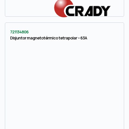
721134806
Disjuntor magnetotérmico tetrapolar – 63A