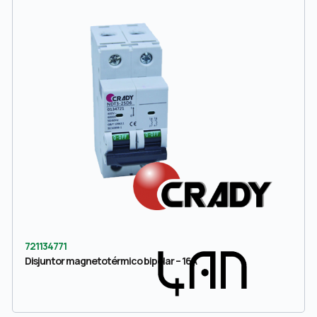
721134771
Disjuntor magnetotérmico bipolar – 16A