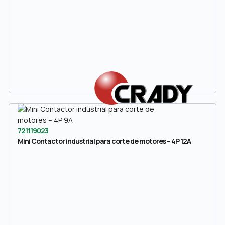
721119023
Mini Contactor industrial para corte de motores – 4P 12A