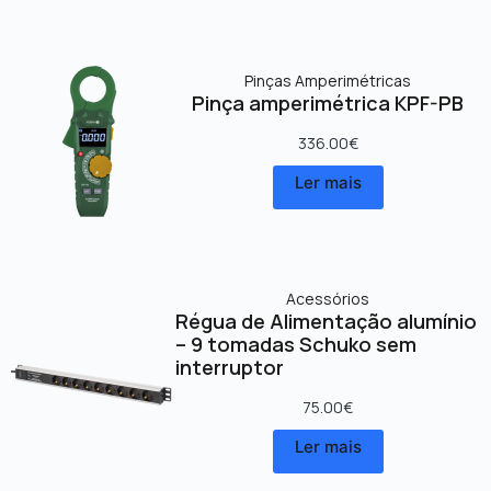
Pinças Amperimétricas
Pinça amperimétrica KPF-PB
336.00
€
Ler mais
Acessórios
Régua de Alimentação alumínio
– 9 tomadas Schuko sem
interruptor
75.00
€
Ler mais