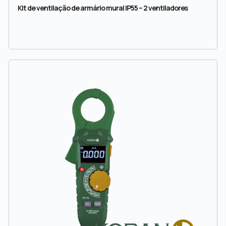
Kit de ventilação de armário mural IP55 – 2 ventiladores