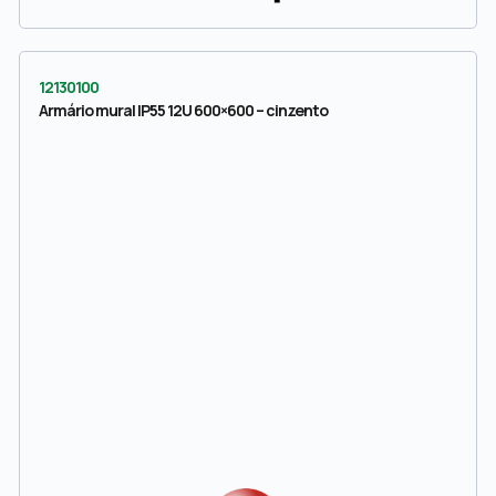
12130100
Armário mural IP55 12U 600×600 – cinzento