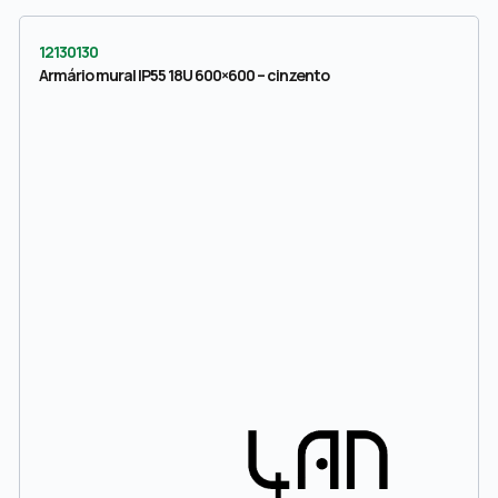
12130130
Armário mural IP55 18U 600×600 – cinzento