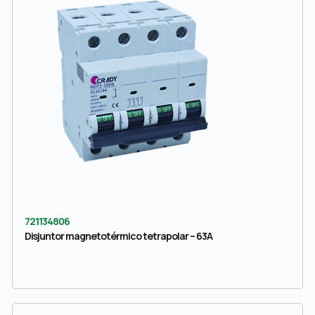
721134806
Disjuntor magnetotérmico tetrapolar – 63A