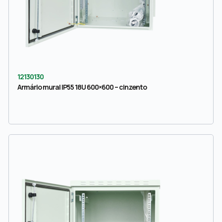
12130130
Armário mural IP55 18U 600×600 – cinzento