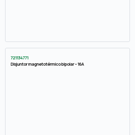
721134771
Disjuntor magnetotérmico bipolar – 16A