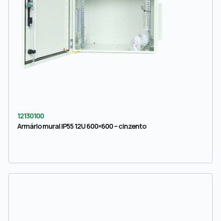
12130100
Armário mural IP55 12U 600×600 – cinzento