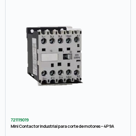
721119019
Mini Contactor industrial para corte de motores – 4P 9A