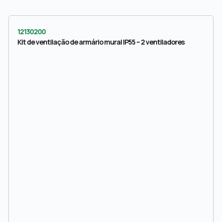
12130200
Kit de ventilação de armário mural IP55 – 2 ventiladores