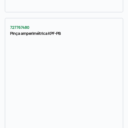
727767480
Pinça amperimétrica KPF-PB