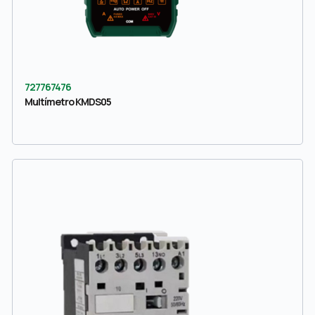
727767476
Multímetro KMDS05