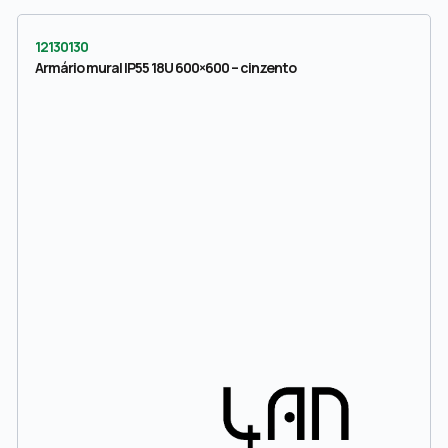
12130130
Armário mural IP55 18U 600×600 – cinzento