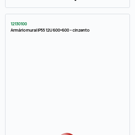
12130100
Armário mural IP55 12U 600×600 – cinzento