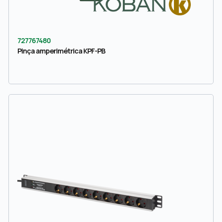
727767480
Pinça amperimétrica KPF-PB