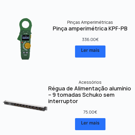
Pinças Amperimétricas
Pinça amperimétrica KPF-PB
336.00
€
Ler mais
Acessórios
Régua de Alimentação alumínio
– 9 tomadas Schuko sem
interruptor
75.00
€
Ler mais