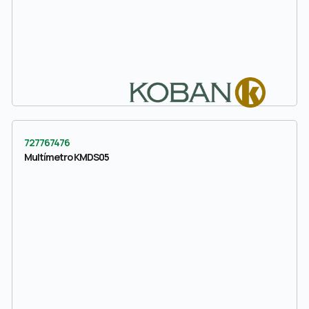
727767476
Multímetro KMDS05