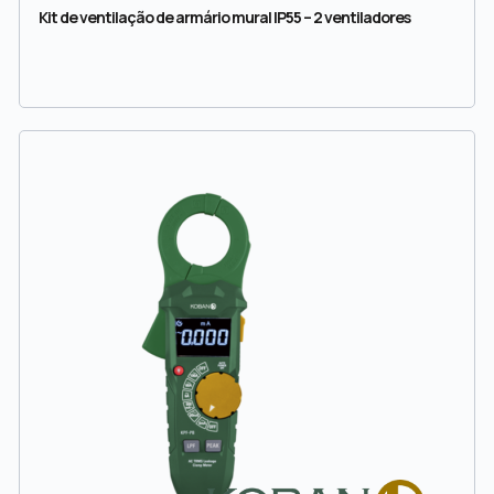
Kit de ventilação de armário mural IP55 – 2 ventiladores