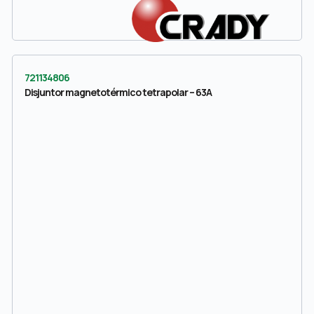
721134806
Disjuntor magnetotérmico tetrapolar – 63A