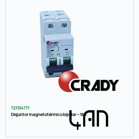
721134771
Disjuntor magnetotérmico bipolar – 16A