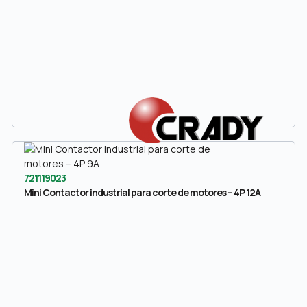
721119023
Mini Contactor industrial para corte de motores – 4P 12A