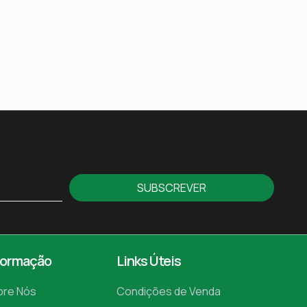
o sem interruptor
SUBSCREVER
formação
Links Úteis
bre Nós
Condições de Venda