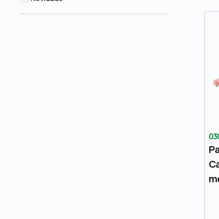
Apenas u
Novidade
03
Pa
Ca
me