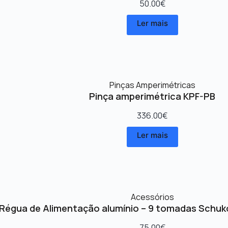
Kit de ventilação de armário mural IP55 – 2 v
50.00
€
Ler mais
Pinças Amperimétricas
Pinça amperimétrica KPF-PB
336.00
€
Ler mais
Acessórios