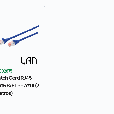
m resultado
002675
tch Cord RJ45
t6 S/FTP – azul (3
tros)