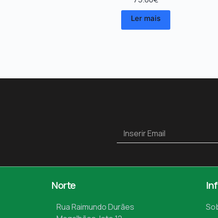
Régua de Alimentação alumínio – 9 tomadas Schuk
75.00
€
Ler mais
Norte
In
Rua Raimundo Durães
So