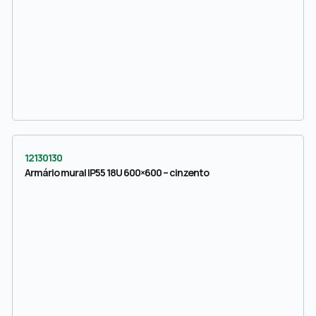
12130130
Armário mural IP55 18U 600×600 – cinzento