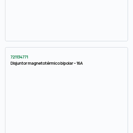
721134771
Disjuntor magnetotérmico bipolar – 16A