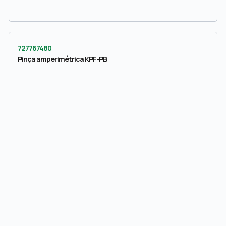
727767480
Pinça amperimétrica KPF-PB