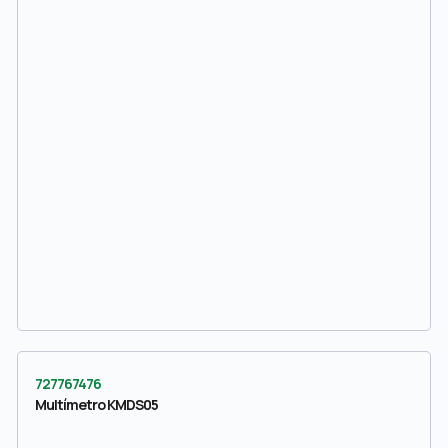
727767476
Multímetro KMDS05