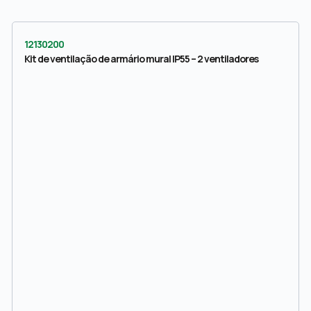
12130200
Kit de ventilação de armário mural IP55 – 2 ventiladores