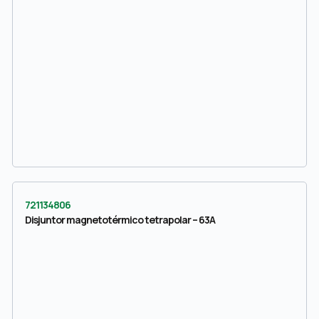
721134806
Disjuntor magnetotérmico tetrapolar – 63A