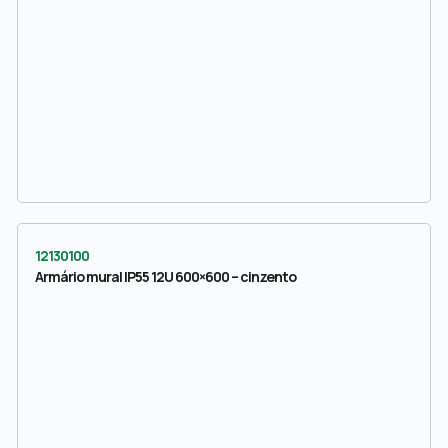
12130100
Armário mural IP55 12U 600×600 – cinzento