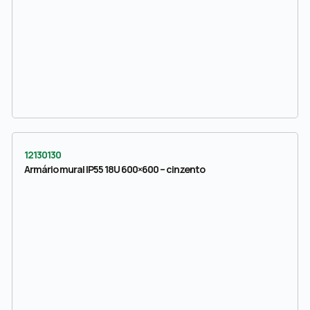
12130130
Armário mural IP55 18U 600×600 – cinzento