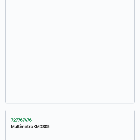
727767476
Multímetro KMDS05