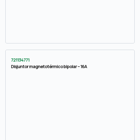
721134771
Disjuntor magnetotérmico bipolar – 16A