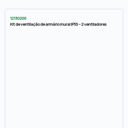
12130200
Kit de ventilação de armário mural IP55 – 2 ventiladores