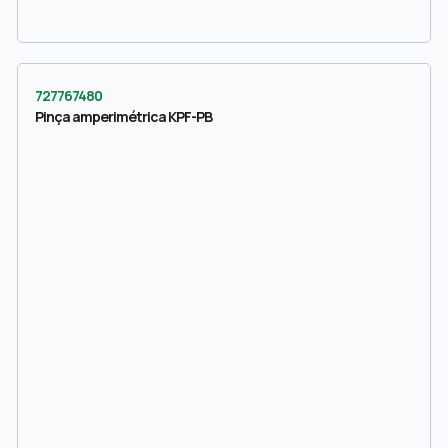
727767480
Pinça amperimétrica KPF-PB