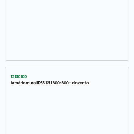
12130100
Armário mural IP55 12U 600×600 – cinzento