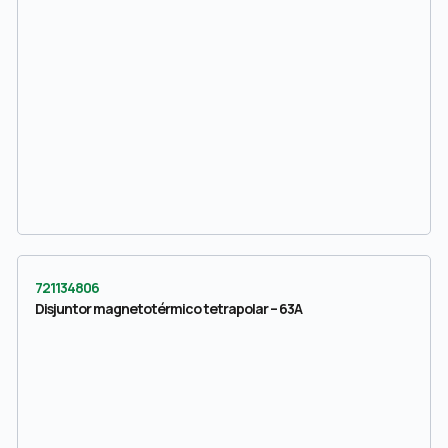
721134806
Disjuntor magnetotérmico tetrapolar – 63A