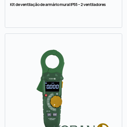
Kit de ventilação de armário mural IP55 – 2 ventiladores