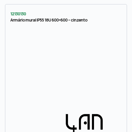
12130130
Armário mural IP55 18U 600×600 – cinzento