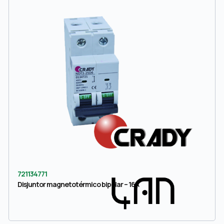
721134771
Disjuntor magnetotérmico bipolar – 16A