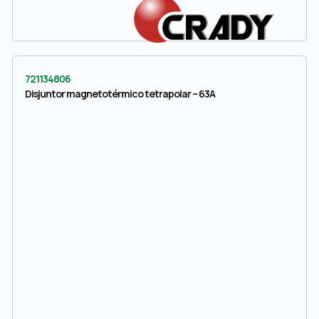
721134806
Disjuntor magnetotérmico tetrapolar – 63A