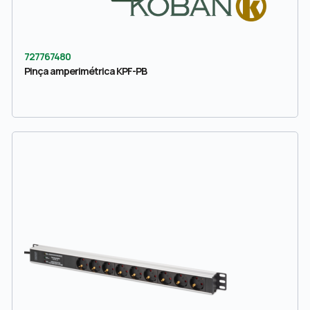
727767480
Pinça amperimétrica KPF-PB