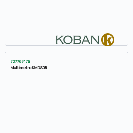
727767476
Multímetro KMDS05