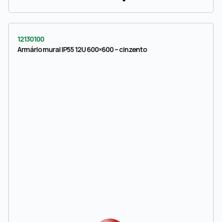
12130100
Armário mural IP55 12U 600×600 – cinzento