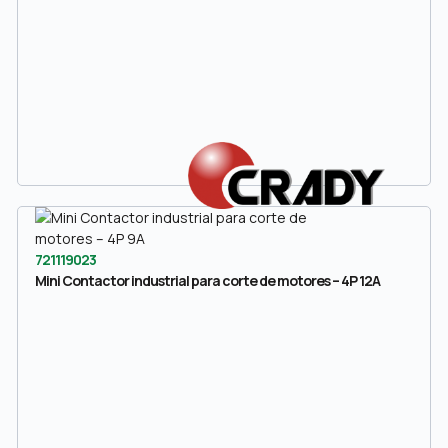
721119023
Mini Contactor industrial para corte de motores – 4P 12A