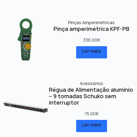
Pinças Amperimétricas
Pinça amperimétrica KPF-PB
336.00
€
Ler mais
Acessórios
Régua de Alimentação alumínio
– 9 tomadas Schuko sem
interruptor
75.00
€
Ler mais