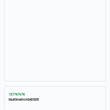
727767476
Multímetro KMDS05