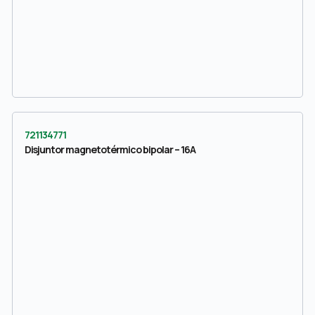
721134771
Disjuntor magnetotérmico bipolar – 16A