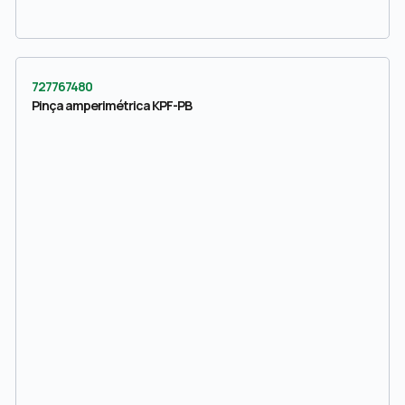
727767480
Pinça amperimétrica KPF-PB