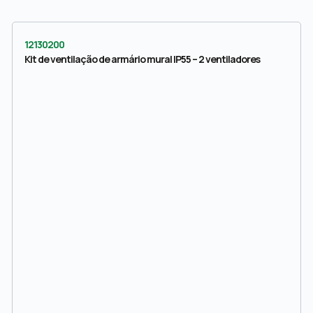
12130200
Kit de ventilação de armário mural IP55 – 2 ventiladores