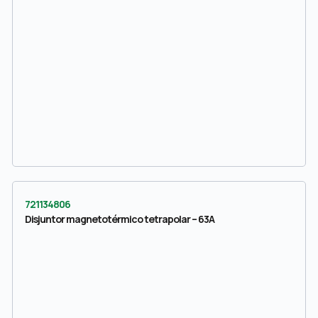
721134806
Disjuntor magnetotérmico tetrapolar – 63A