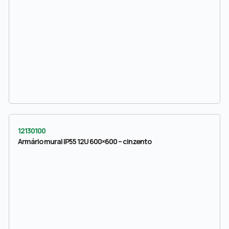
12130100
Armário mural IP55 12U 600×600 – cinzento