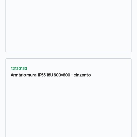
12130130
Armário mural IP55 18U 600×600 – cinzento