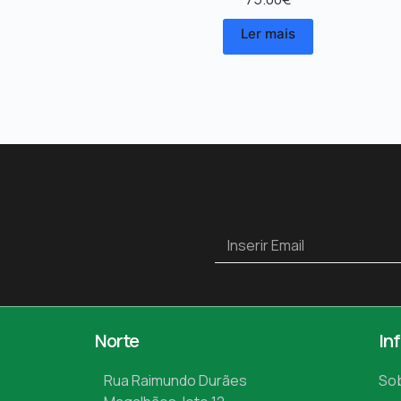
Ler mais
Norte
In
Rua Raimundo Durães
So