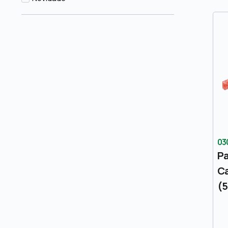
03
Pa
Ca
(5