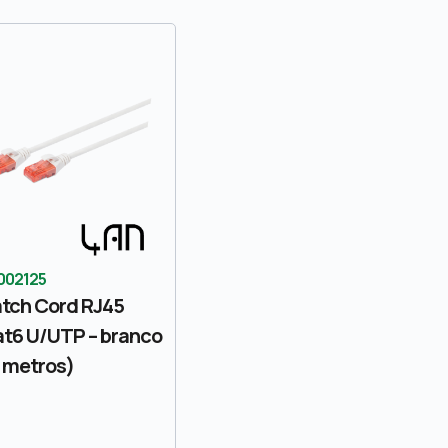
002125
tch Cord RJ45
t6 U/UTP – branco
 metros)