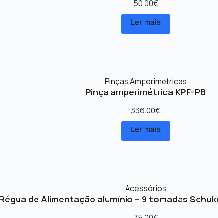
50.00
€
Ler mais
Pinças Amperimétricas
Pinça amperimétrica KPF-PB
336.00
€
Ler mais
Acessórios
Régua de Alimentação alumínio – 9 tomadas Schuk
75.00
€