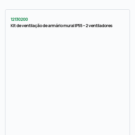
12130200
Kit de ventilação de armário mural IP55 – 2 ventiladores