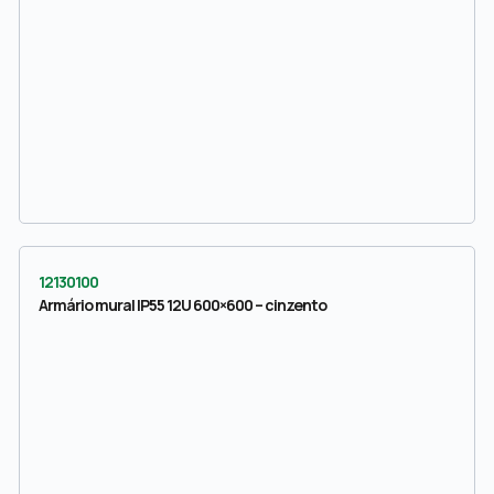
12130100
Armário mural IP55 12U 600×600 – cinzento