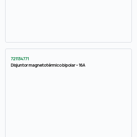
721134771
Disjuntor magnetotérmico bipolar – 16A