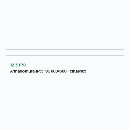
12130130
Armário mural IP55 18U 600×600 – cinzento