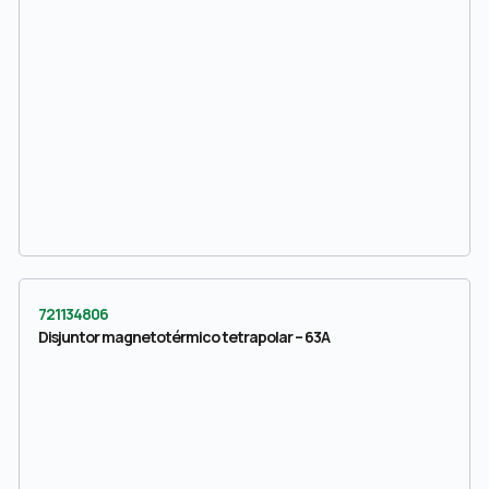
721134806
Disjuntor magnetotérmico tetrapolar – 63A