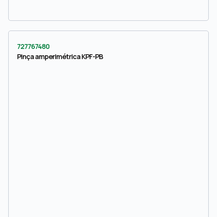
727767480
Pinça amperimétrica KPF-PB