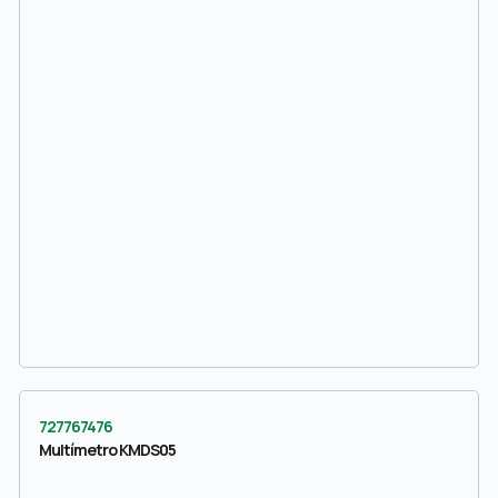
727767476
Multímetro KMDS05