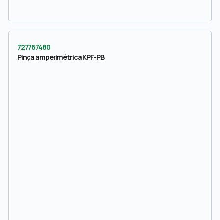
727767480
Pinça amperimétrica KPF-PB