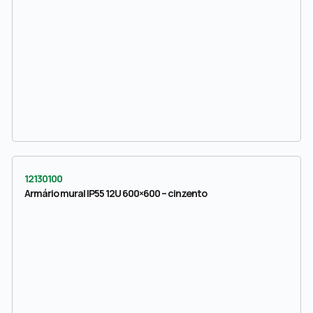
12130100
Armário mural IP55 12U 600×600 – cinzento