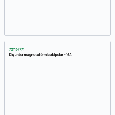
721134771
Disjuntor magnetotérmico bipolar – 16A