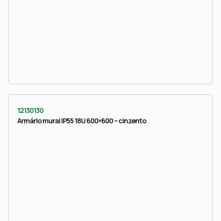
12130130
Armário mural IP55 18U 600×600 – cinzento