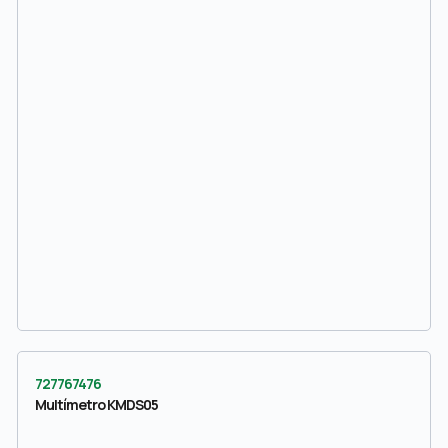
727767476
Multímetro KMDS05