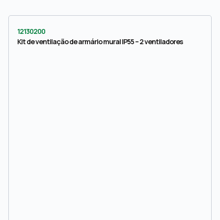
12130200
Kit de ventilação de armário mural IP55 – 2 ventiladores