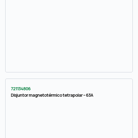
721134806
Disjuntor magnetotérmico tetrapolar – 63A