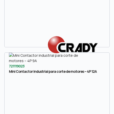
721119023
Mini Contactor industrial para corte de motores – 4P 12A