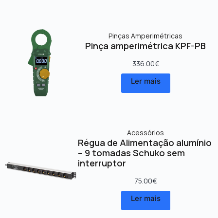
Pinças Amperimétricas
Pinça amperimétrica KPF-PB
336.00
€
Ler mais
Acessórios
Régua de Alimentação alumínio
– 9 tomadas Schuko sem
interruptor
75.00
€
Ler mais