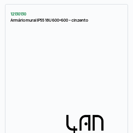
12130130
Armário mural IP55 18U 600×600 – cinzento