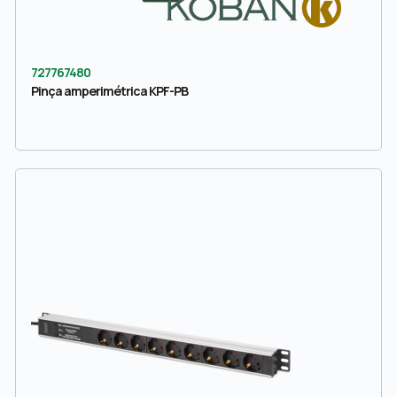
727767480
Pinça amperimétrica KPF-PB