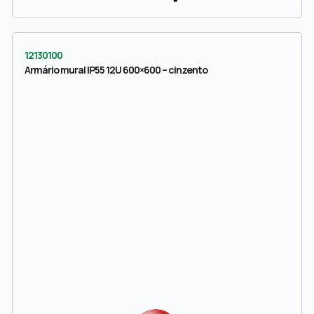
12130100
Armário mural IP55 12U 600×600 – cinzento