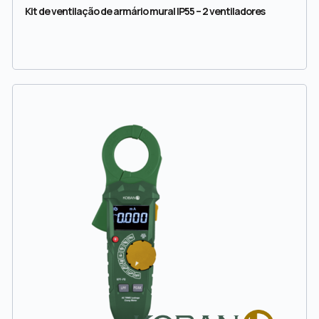
Kit de ventilação de armário mural IP55 – 2 ventiladores