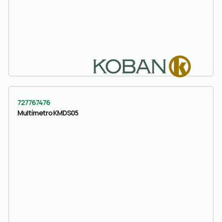
727767476
Multímetro KMDS05