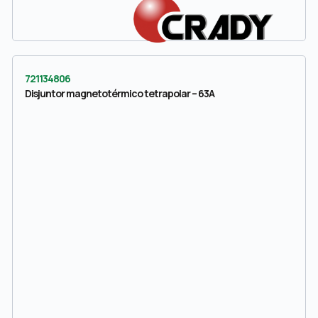
721134806
Disjuntor magnetotérmico tetrapolar – 63A