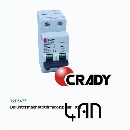
721134771
Disjuntor magnetotérmico bipolar – 16A