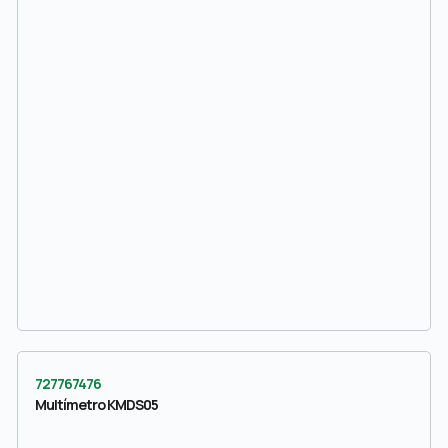
727767476
Multímetro KMDS05