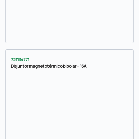
721134771
Disjuntor magnetotérmico bipolar – 16A