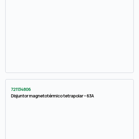
721134806
Disjuntor magnetotérmico tetrapolar – 63A