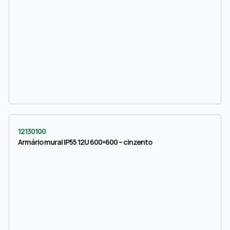
12130100
Armário mural IP55 12U 600×600 – cinzento