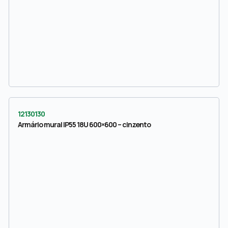
12130130
Armário mural IP55 18U 600×600 – cinzento