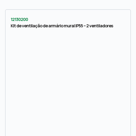
12130200
Kit de ventilação de armário mural IP55 – 2 ventiladores