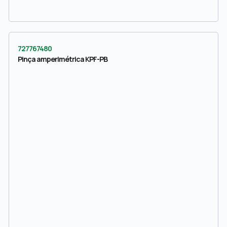
727767480
Pinça amperimétrica KPF-PB