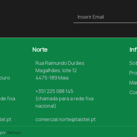
Norte
In
Rua Raimundo Durães
So
Magalhães, lote 12
Pr
Mouro
4475-189 Maia
Ma
+351 225 088 145
Co
de fixa
(chamada para a rede fixa
nacional)
tel.pt
comercial.norte@taistel.pt
 por
Samsys