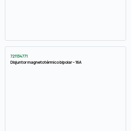
721134771
Disjuntor magnetotérmico bipolar – 16A