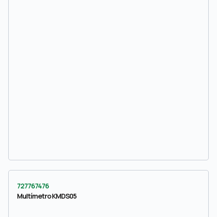
727767476
Multímetro KMDS05