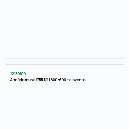
12130100
Armário mural IP55 12U 600×600 – cinzento