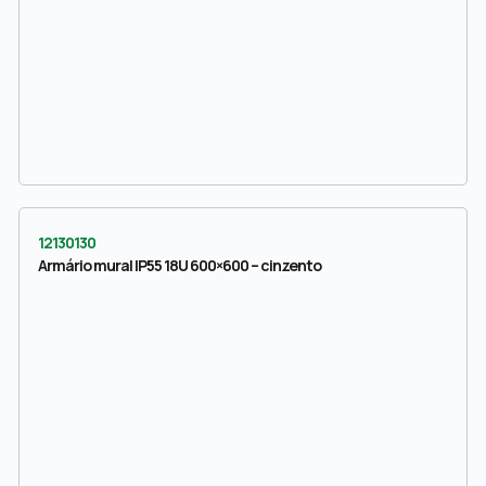
12130130
Armário mural IP55 18U 600×600 – cinzento