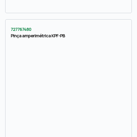
727767480
Pinça amperimétrica KPF-PB