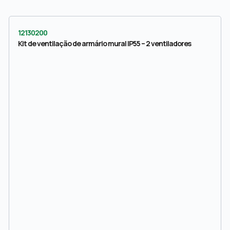
12130200
Kit de ventilação de armário mural IP55 – 2 ventiladores