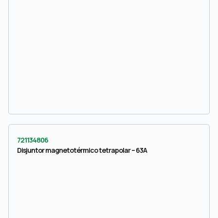
721134806
Disjuntor magnetotérmico tetrapolar – 63A