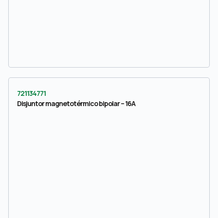
721134771
Disjuntor magnetotérmico bipolar – 16A