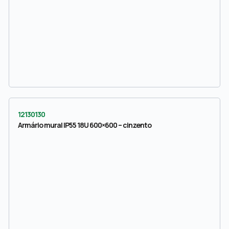
12130130
Armário mural IP55 18U 600×600 – cinzento