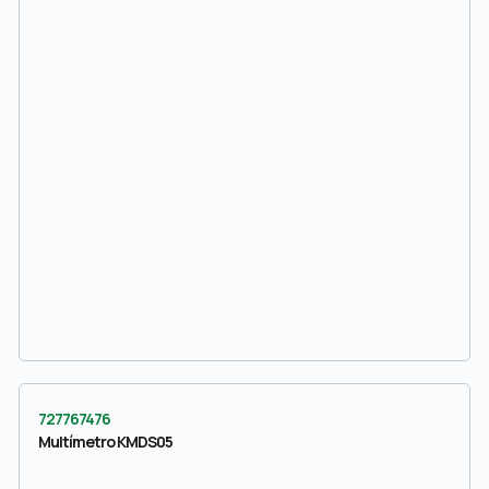
727767476
Multímetro KMDS05