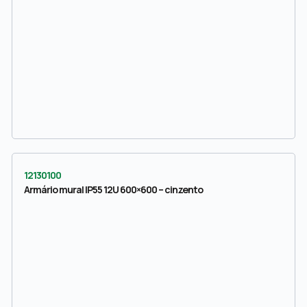
12130100
Armário mural IP55 12U 600×600 – cinzento