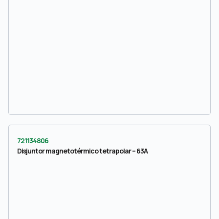
721134806
Disjuntor magnetotérmico tetrapolar – 63A