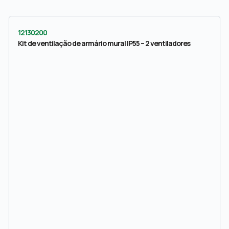
12130200
Kit de ventilação de armário mural IP55 – 2 ventiladores