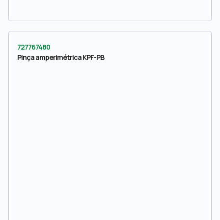
727767480
Pinça amperimétrica KPF-PB