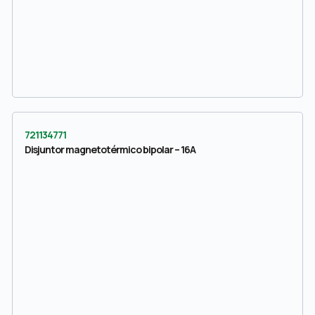
721134771
Disjuntor magnetotérmico bipolar – 16A