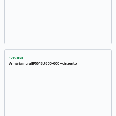
12130130
Armário mural IP55 18U 600×600 – cinzento