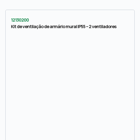
12130200
Kit de ventilação de armário mural IP55 – 2 ventiladores