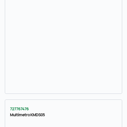
727767476
Multímetro KMDS05