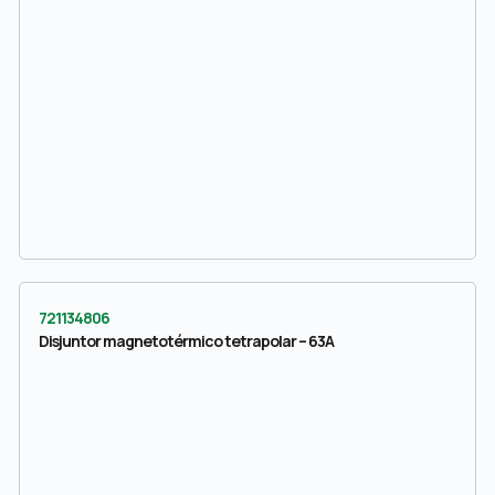
721134806
Disjuntor magnetotérmico tetrapolar – 63A