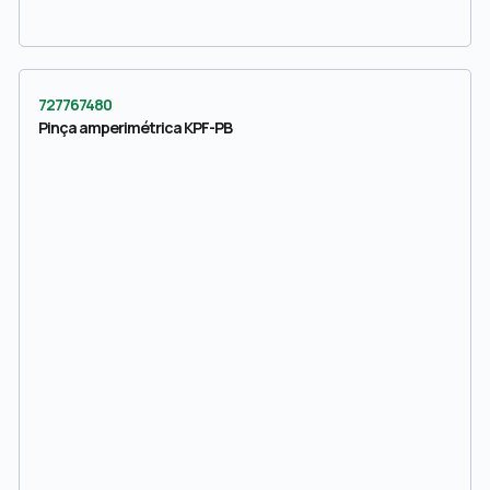
727767480
Pinça amperimétrica KPF-PB