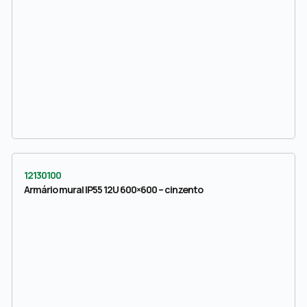
12130100
Armário mural IP55 12U 600×600 – cinzento