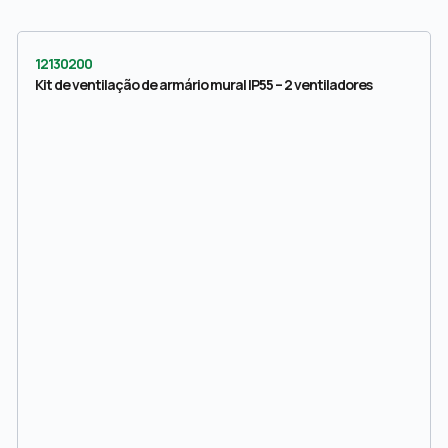
12130200
Kit de ventilação de armário mural IP55 – 2 ventiladores