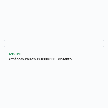
12130130
Armário mural IP55 18U 600×600 – cinzento