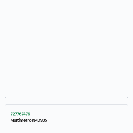
727767476
Multímetro KMDS05