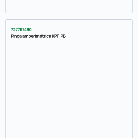
727767480
Pinça amperimétrica KPF-PB