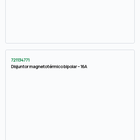
721134771
Disjuntor magnetotérmico bipolar – 16A