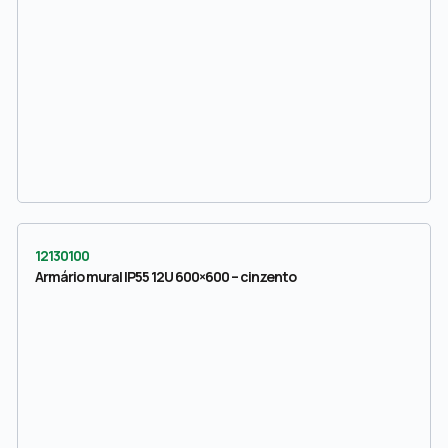
12130100
Armário mural IP55 12U 600×600 – cinzento