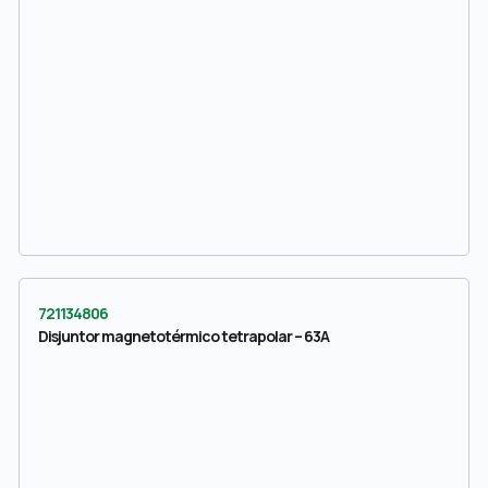
721134806
Disjuntor magnetotérmico tetrapolar – 63A