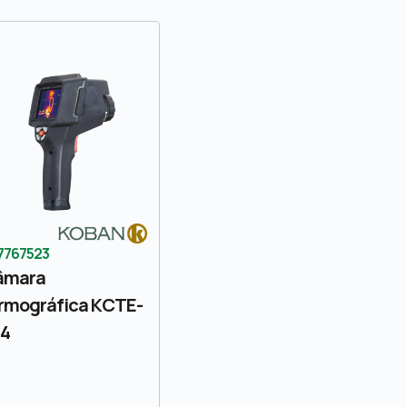
7767523
âmara
rmográfica KCTE-
84