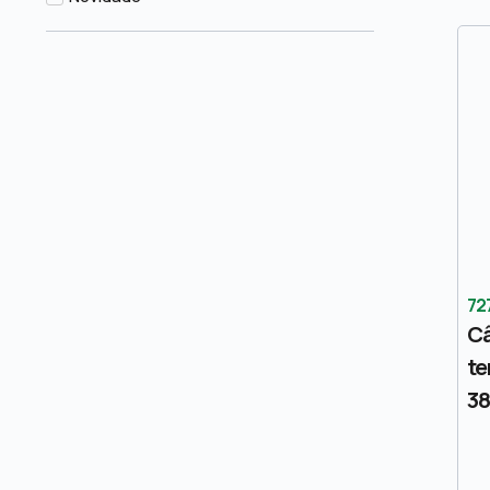
72
C
te
3