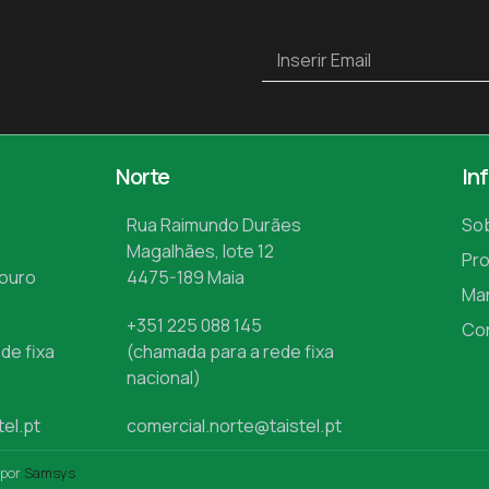
Norte
In
Rua Raimundo Durães
So
Magalhães, lote 12
Pr
Mouro
4475-189 Maia
Ma
+351 225 088 145
Co
de fixa
(chamada para a rede fixa
nacional)
tel.pt
comercial.norte@taistel.pt
 por
Samsys