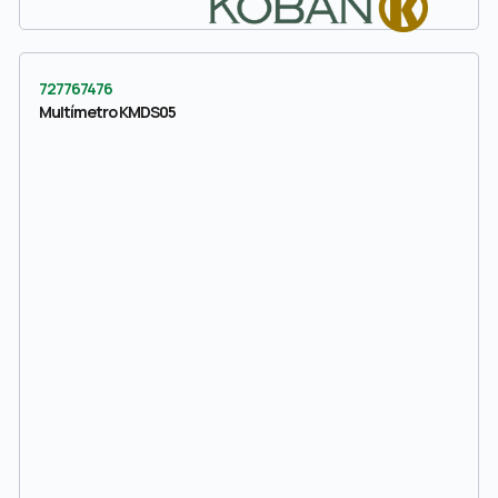
727767476
Multímetro KMDS05