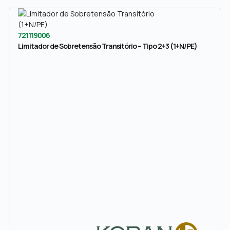
721119006
Limitador de Sobretensão Transitório – Tipo 2+3 (1+N/PE)