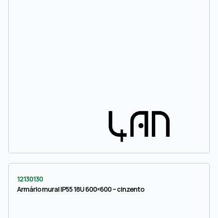
12130130
Armário mural IP55 18U 600×600 – cinzento