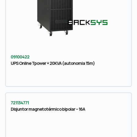
09100422
UPS Online Tpower + 20KVA (autonomia 15m)
721134771
Disjuntor magnetotérmico bipolar – 16A