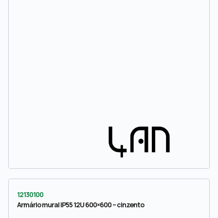
12130100
Armário mural IP55 12U 600×600 – cinzento