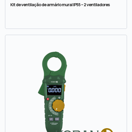
Kit de ventilação de armário mural IP55 – 2 ventiladores