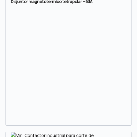
Disjuntor magnetotérmico tetrapolar – 63A