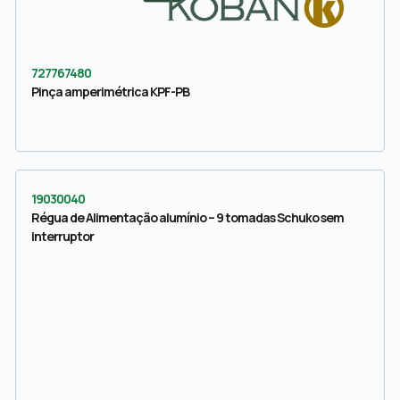
727767480
Pinça amperimétrica KPF-PB
19030040
Régua de Alimentação alumínio – 9 tomadas Schuko sem
interruptor