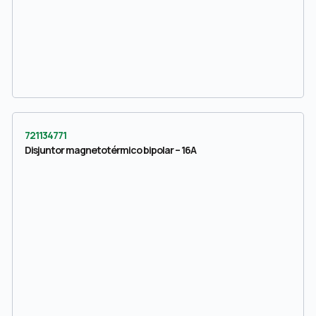
721134771
Disjuntor magnetotérmico bipolar – 16A