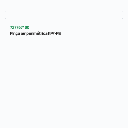
727767480
Pinça amperimétrica KPF-PB