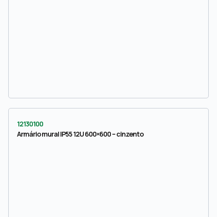
12130100
Armário mural IP55 12U 600×600 – cinzento