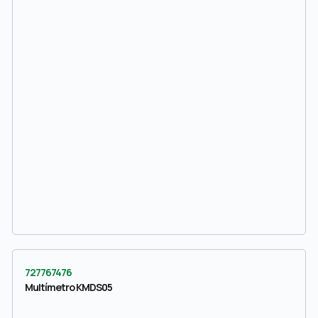
727767476
Multímetro KMDS05