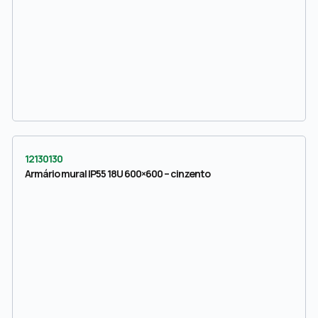
12130130
Armário mural IP55 18U 600×600 – cinzento