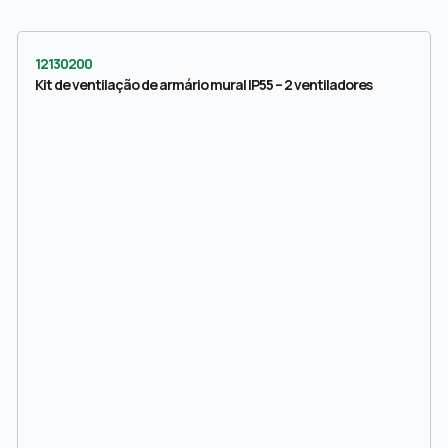
12130200
Kit de ventilação de armário mural IP55 – 2 ventiladores