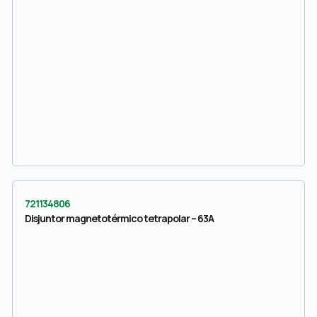
721134806
Disjuntor magnetotérmico tetrapolar – 63A