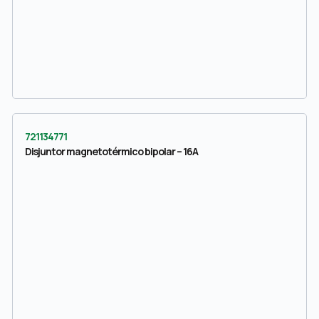
721134771
Disjuntor magnetotérmico bipolar – 16A