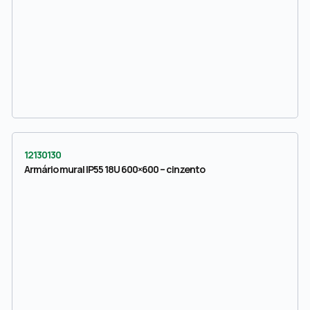
12130130
Armário mural IP55 18U 600×600 – cinzento