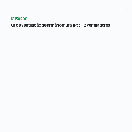
12130200
Kit de ventilação de armário mural IP55 – 2 ventiladores