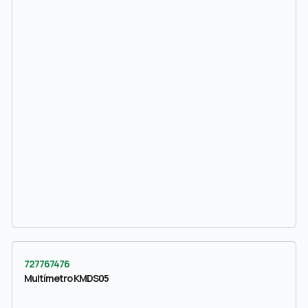
727767476
Multímetro KMDS05