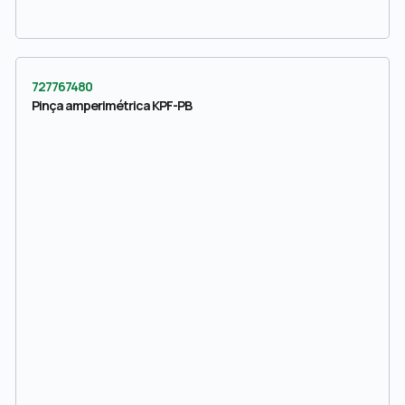
727767480
Pinça amperimétrica KPF-PB