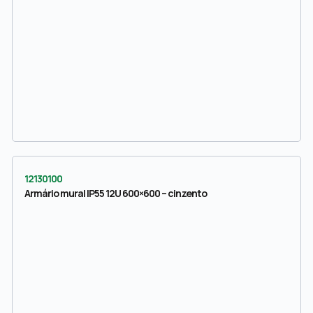
12130100
Armário mural IP55 12U 600×600 – cinzento