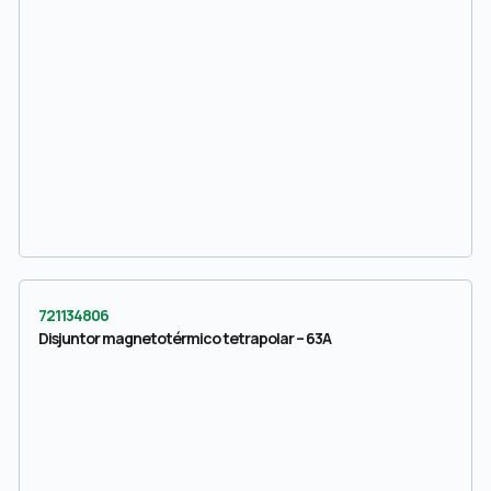
721134806
Disjuntor magnetotérmico tetrapolar – 63A