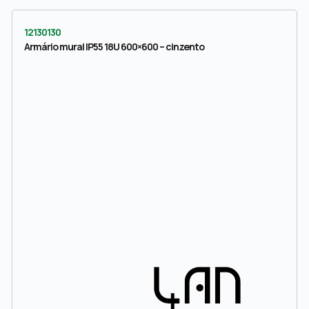
12130130
Armário mural IP55 18U 600×600 – cinzento