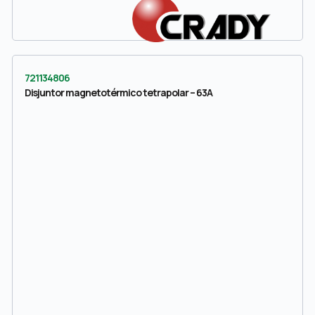
721134806
Disjuntor magnetotérmico tetrapolar – 63A