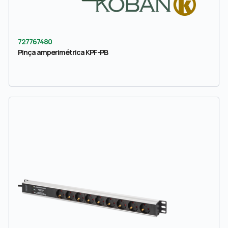
727767480
Pinça amperimétrica KPF-PB