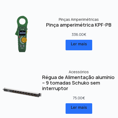
Pinças Amperimétricas
Pinça amperimétrica KPF-PB
336.00
€
Ler mais
Acessórios
Régua de Alimentação alumínio
– 9 tomadas Schuko sem
interruptor
75.00
€
Ler mais