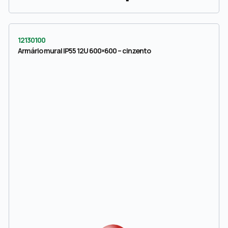
12130100
Armário mural IP55 12U 600×600 – cinzento