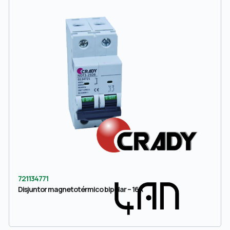
721134771
Disjuntor magnetotérmico bipolar – 16A