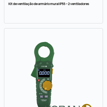
Kit de ventilação de armário mural IP55 – 2 ventiladores