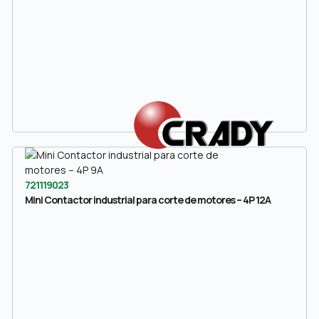
721119023
Mini Contactor industrial para corte de motores – 4P 12A