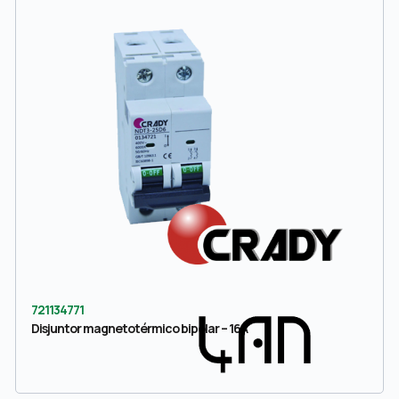
721134771
Disjuntor magnetotérmico bipolar – 16A