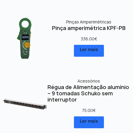
Pinças Amperimétricas
Pinça amperimétrica KPF-PB
336.00
€
Ler mais
Acessórios
Régua de Alimentação alumínio
– 9 tomadas Schuko sem
interruptor
75.00
€
Ler mais