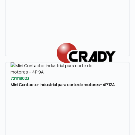
721119023
Mini Contactor industrial para corte de motores – 4P 12A