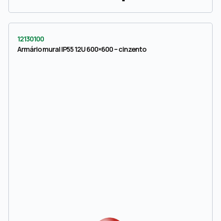
12130100
Armário mural IP55 12U 600×600 – cinzento