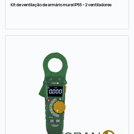
Kit de ventilação de armário mural IP55 – 2 ventiladores