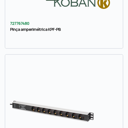
727767480
Pinça amperimétrica KPF-PB