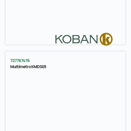
727767476
Multímetro KMDS05