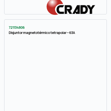
721134806
Disjuntor magnetotérmico tetrapolar – 63A