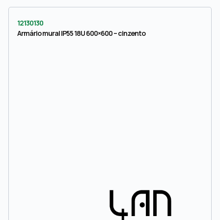
12130130
Armário mural IP55 18U 600×600 – cinzento