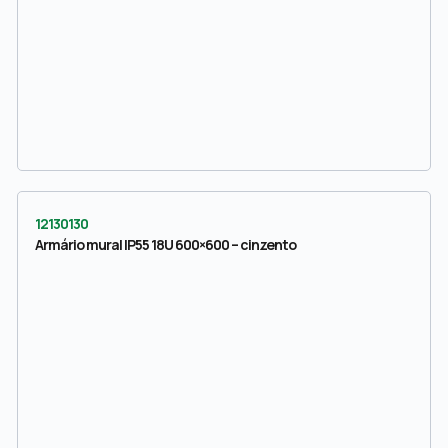
12130130
Armário mural IP55 18U 600×600 – cinzento