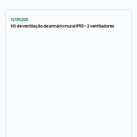
12130200
Kit de ventilação de armário mural IP55 – 2 ventiladores