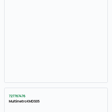
727767476
Multímetro KMDS05