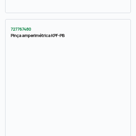
727767480
Pinça amperimétrica KPF-PB