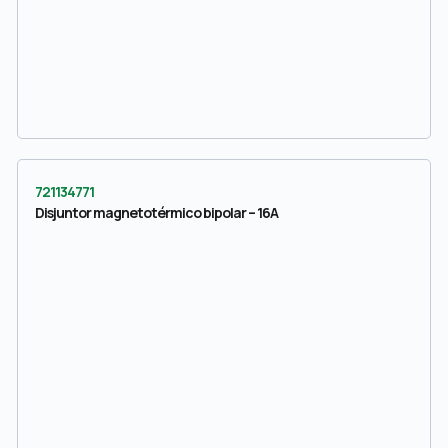
721134771
Disjuntor magnetotérmico bipolar – 16A