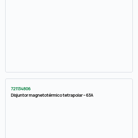
721134806
Disjuntor magnetotérmico tetrapolar – 63A