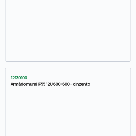
12130100
Armário mural IP55 12U 600×600 – cinzento