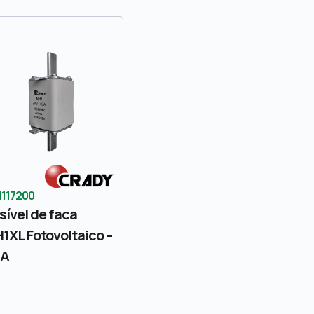
1117200
sível de faca
1XL Fotovoltaico –
3A