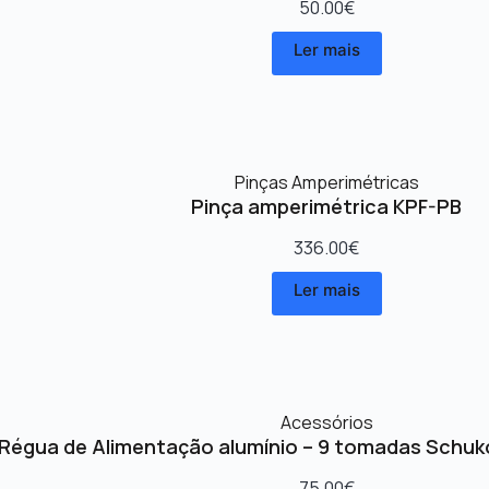
50.00
€
Ler mais
Pinças Amperimétricas
Pinça amperimétrica KPF-PB
336.00
€
Ler mais
Acessórios
Régua de Alimentação alumínio – 9 tomadas Schuk
75.00
€