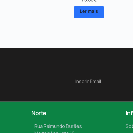
Ler mais
Norte
In
Rua Raimundo Durães
So