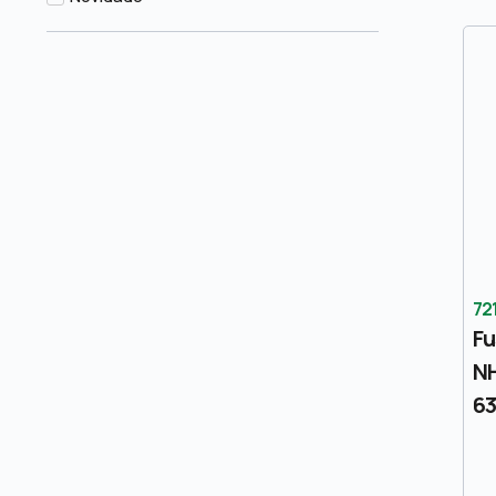
72
Fu
NH
6