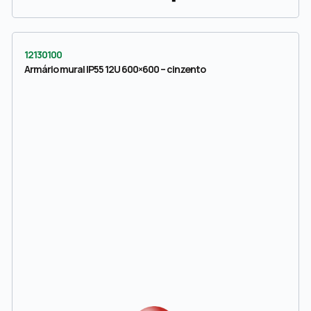
12130100
Armário mural IP55 12U 600×600 – cinzento