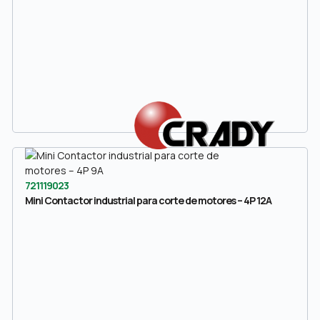
721119023
Mini Contactor industrial para corte de motores – 4P 12A