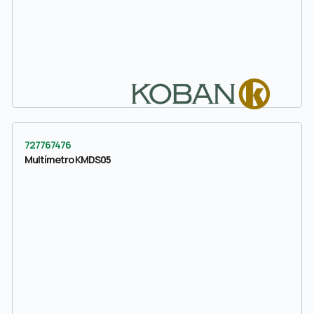
727767476
Multímetro KMDS05