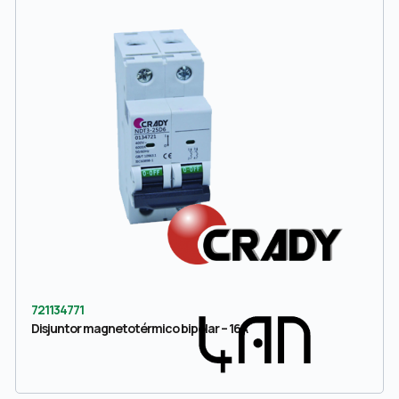
721134771
Disjuntor magnetotérmico bipolar – 16A