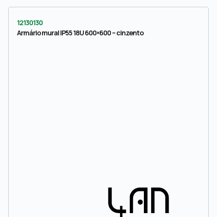
12130130
Armário mural IP55 18U 600×600 – cinzento