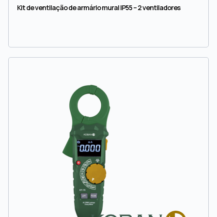
Kit de ventilação de armário mural IP55 – 2 ventiladores