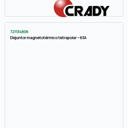
721134806
Disjuntor magnetotérmico tetrapolar – 63A