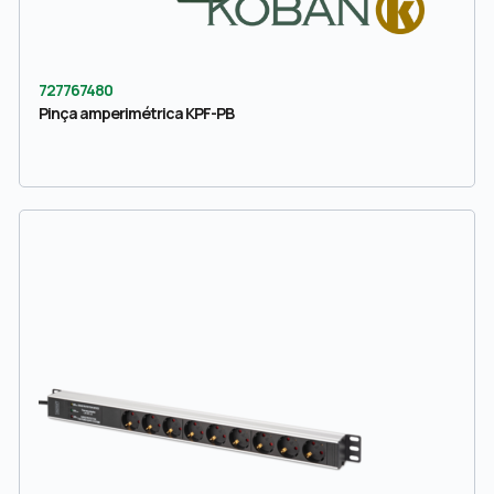
727767480
Pinça amperimétrica KPF-PB