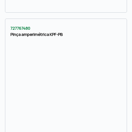
727767480
Pinça amperimétrica KPF-PB