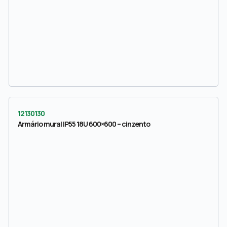
12130130
Armário mural IP55 18U 600×600 – cinzento