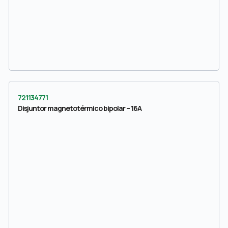
721134771
Disjuntor magnetotérmico bipolar – 16A