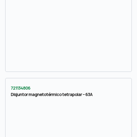
721134806
Disjuntor magnetotérmico tetrapolar – 63A