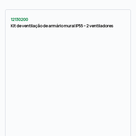
12130200
Kit de ventilação de armário mural IP55 – 2 ventiladores