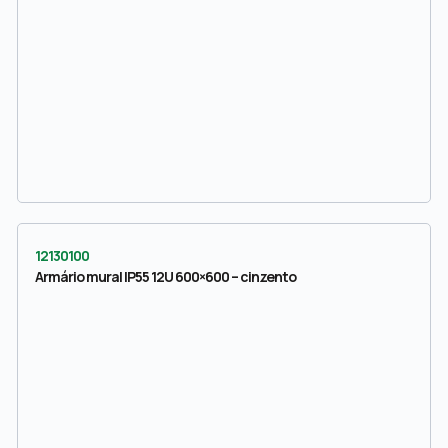
12130100
Armário mural IP55 12U 600×600 – cinzento