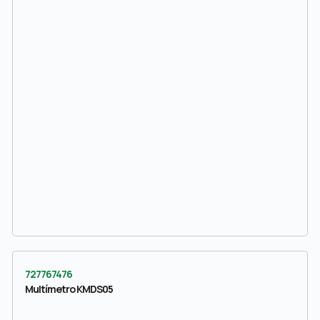
727767476
Multímetro KMDS05