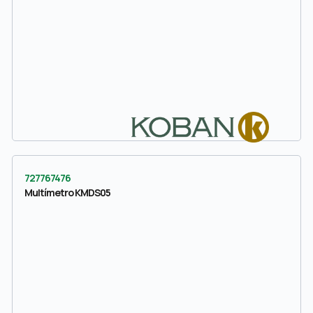
727767476
Multímetro KMDS05