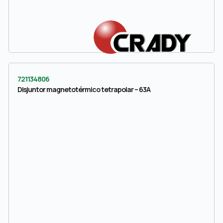
721134806
Disjuntor magnetotérmico tetrapolar – 63A