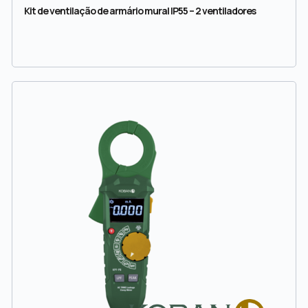
Kit de ventilação de armário mural IP55 – 2 ventiladores