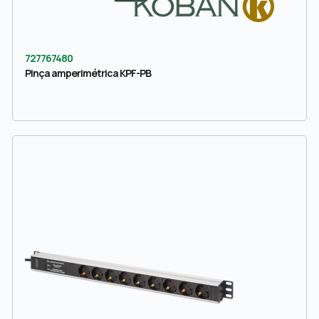
727767480
Pinça amperimétrica KPF-PB