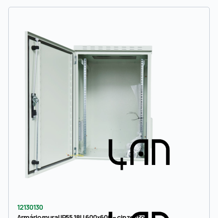
12130130
Armário mural IP55 18U 600×600 – cinzento