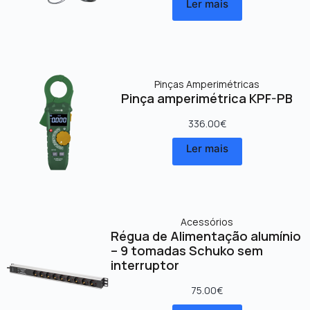
Ler mais
Pinças Amperimétricas
Pinça amperimétrica KPF-PB
336.00
€
Ler mais
Acessórios
Régua de Alimentação alumínio
– 9 tomadas Schuko sem
interruptor
75.00
€