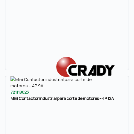
721119023
Mini Contactor industrial para corte de motores – 4P 12A