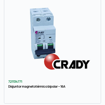
721134771
Disjuntor magnetotérmico bipolar – 16A