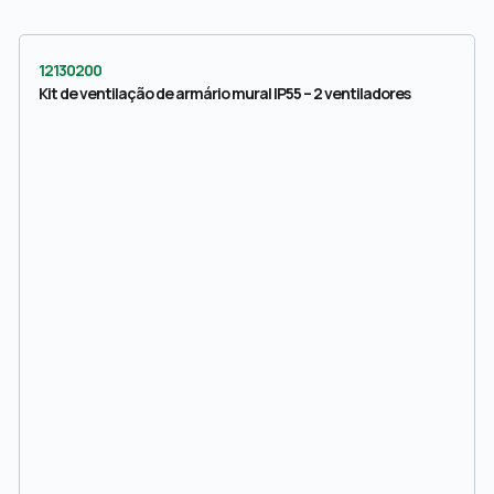
12130200
Kit de ventilação de armário mural IP55 – 2 ventiladores