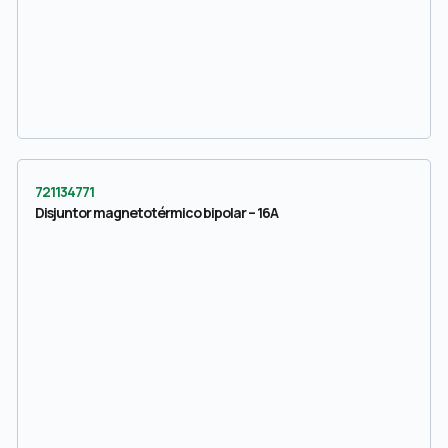
721134771
Disjuntor magnetotérmico bipolar – 16A