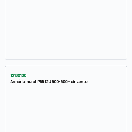
12130100
Armário mural IP55 12U 600×600 – cinzento