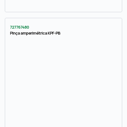
727767480
Pinça amperimétrica KPF-PB