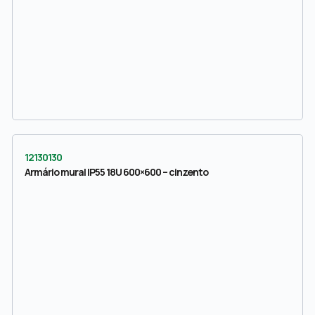
12130130
Armário mural IP55 18U 600×600 – cinzento