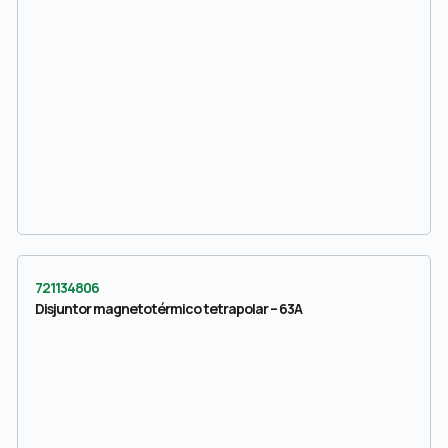
721134806
Disjuntor magnetotérmico tetrapolar – 63A