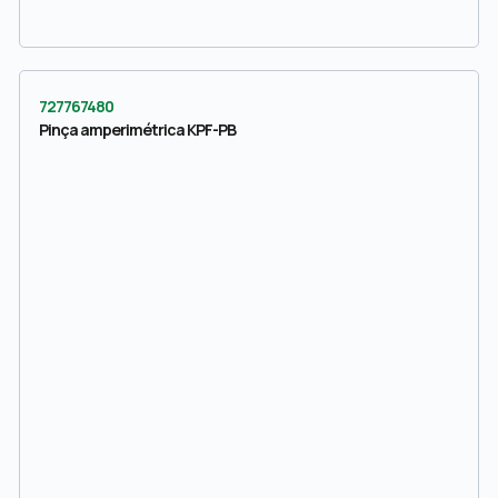
727767480
Pinça amperimétrica KPF-PB