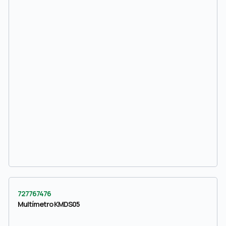
727767476
Multímetro KMDS05