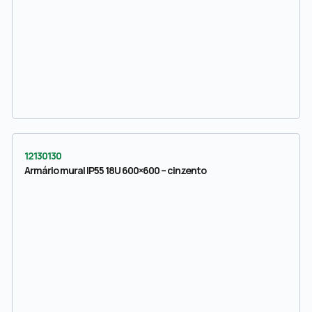
12130130
Armário mural IP55 18U 600×600 – cinzento