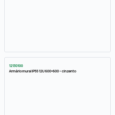
12130100
Armário mural IP55 12U 600×600 – cinzento