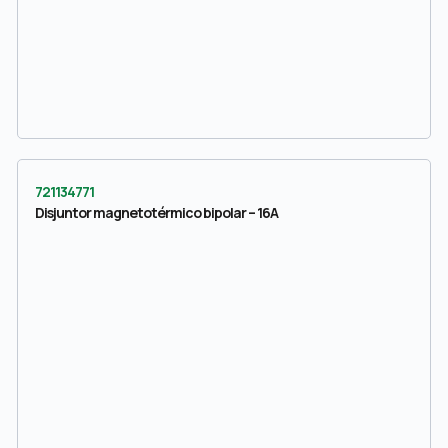
721134771
Disjuntor magnetotérmico bipolar – 16A