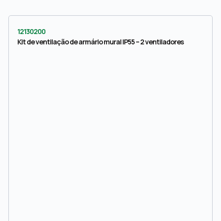
12130200
Kit de ventilação de armário mural IP55 – 2 ventiladores