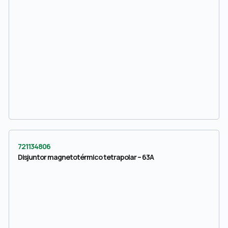
721134806
Disjuntor magnetotérmico tetrapolar – 63A