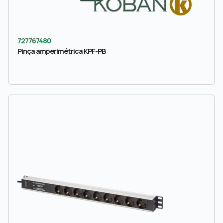
727767480
Pinça amperimétrica KPF-PB