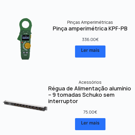
Pinças Amperimétricas
Pinça amperimétrica KPF-PB
336.00
€
Ler mais
Acessórios
Régua de Alimentação alumínio
– 9 tomadas Schuko sem
interruptor
75.00
€
Ler mais