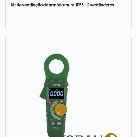
Kit de ventilação de armário mural IP55 – 2 ventiladores