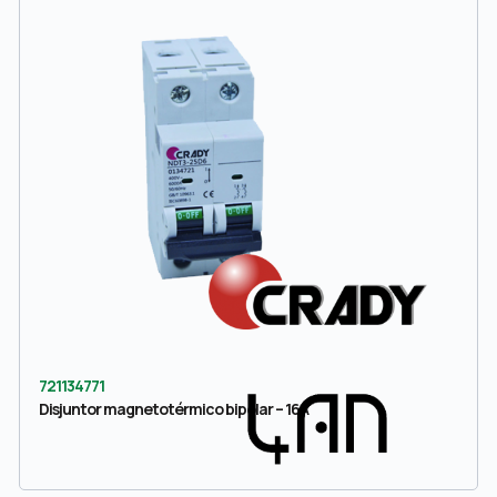
721134771
Disjuntor magnetotérmico bipolar – 16A