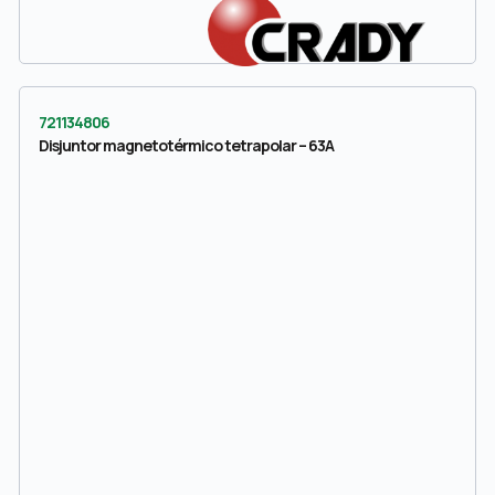
721134806
Disjuntor magnetotérmico tetrapolar – 63A