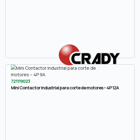
721119023
Mini Contactor industrial para corte de motores – 4P 12A