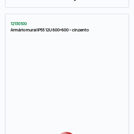
12130100
Armário mural IP55 12U 600×600 – cinzento