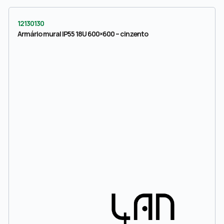
12130130
Armário mural IP55 18U 600×600 – cinzento