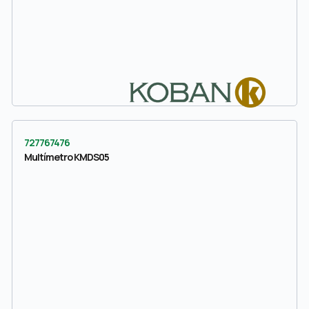
727767476
Multímetro KMDS05